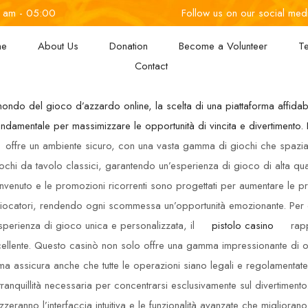
0 am - 05:00
Follow us on our social med
me
About Us
Donation
Become a Volunteer
T
Contact
ondo del gioco d’azzardo online, la scelta di una piattaforma affidab
ondamentale per massimizzare le opportunità di vincita e divertimento. I
offre un ambiente sicuro, con una vasta gamma di giochi che spazia
chi da tavolo classici, garantendo un’esperienza di gioco di alta qualit
venuto e le promozioni ricorrenti sono progettati per aumentare le pr
 giocatori, rendendo ogni scommessa un’opportunità emozionante. Per
perienza di gioco unica e personalizzata, il
pistolo casino
rapp
cellente. Questo casinò non solo offre una gamma impressionante di o
 assicura anche che tutte le operazioni siano legali e regolamentate
tranquillità necessaria per concentrarsi esclusivamente sul divertimento.
zeranno l’interfaccia intuitiva e le funzionalità avanzate che migliorano