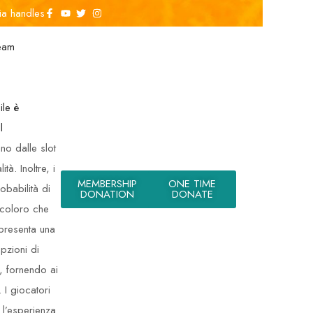
ia handles
eam
ile è
l
no dalle slot
à. Inoltre, i
MEMBERSHIP
ONE TIME
obabilità di
DONATION
DONATE
 coloro che
resenta una
pzioni di
, fornendo ai
 I giocatori
 l’esperienza