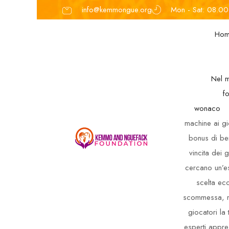
info@kemmongue.org
Mon - Sat: 08.0
Ho
Nel m
f
wonaco
machine ai gio
bonus di ben
vincita dei
cercano un’es
scelta ec
scommessa, ma
giocatori la 
esperti apprez