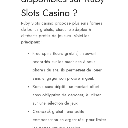
Slots Casino ?
Ruby Slots casino propose plusieurs formes
de bonus gratuits, chacune adaptée à
différents profils de joueurs. Voici les
principaux :
Free spins (tours gratuits) : souvent
accordés sur les machines à sous
phares du site, ils permettent de jouer
sans engager son propre argent.
Bonus sans dépôt : un montant offert
sans obligation de déposer, à utiliser
sur une sélection de jeux.
Cashback gratuit : une petite
compensation en argent réel pour limiter