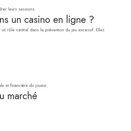
rer leurs sessions.
ans un casino en ligne ?
 un rôle central dans la prévention du jeu excessif. Elles
le et financière du joueur.
du marché