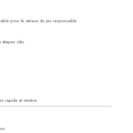
able pour le sérieux du jeu responsable.
s étapes clés :
rapide et intuitive.
ion.