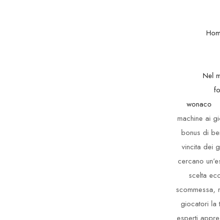
info@kemmongue.org
Mon - Sat: 08.0
Ho
Nel m
f
wonaco
machine ai gio
bonus di ben
vincita dei
cercano un’es
scelta ec
scommessa, ma
giocatori la 
esperti apprez