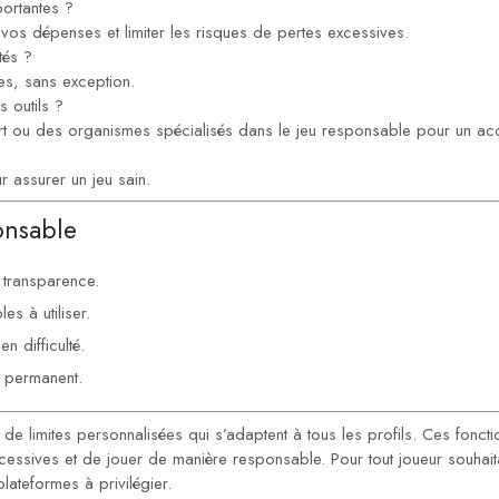
portantes ?
vos dépenses et limiter les risques de pertes excessives.
tés ?
es, sans exception.
 outils ?
rt ou des organismes spécialisés dans le jeu responsable pour un a
r assurer un jeu sain.
onsable
t transparence.
s à utiliser.
 difficulté.
e permanent.
imites personnalisées qui s’adaptent à tous les profils. Ces fonctionna
essives et de jouer de manière responsable. Pour tout joueur souhaita
lateformes à privilégier.