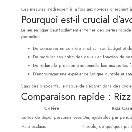
Ces mesures s’adressent à la fois aux novices cherchant à 
Pourquoi est-il crucial d’a
Le jeu en ligne peut facilement entraîner des pertes rapides
permettent :
De conserver un contrôle strict sur son budget et de
De moduler ses habitudes de jeu en fonction de ses
De réduire la pression émotionnelle liée aux pertes f
D’encourager une expérience ludique durable et san
Sans ces dispositifs, le risque de s’égarer dans des cycles 
Comparaison rapide : Rizz
Critère
Rizz Casi
Limites de dépôt personnalisées
Oui, ajustables par pério
Auto-exclusion
Flexible, de quelques jour