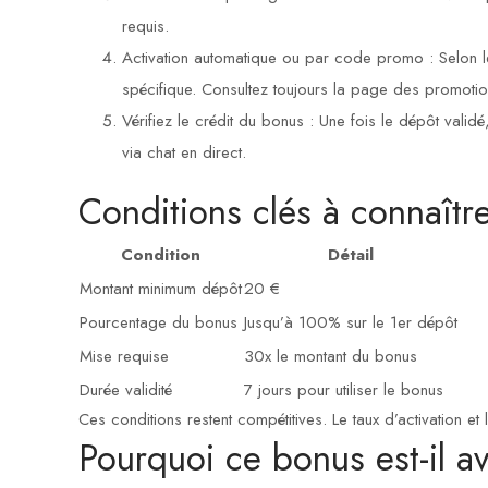
requis.
Activation automatique ou par code promo : Selon l
spécifique. Consultez toujours la page des promoti
Vérifiez le crédit du bonus : Une fois le dépôt vali
via chat en direct.
Conditions clés à connaîtr
Condition
Détail
Montant minimum dépôt
20 €
Pourcentage du bonus
Jusqu’à 100% sur le 1er dépôt
Mise requise
30x le montant du bonus
Durée validité
7 jours pour utiliser le bonus
Ces conditions restent compétitives. Le taux d’activation e
Pourquoi ce bonus est-il a