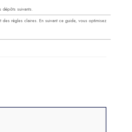
 dépôts suivants.
 des règles claires. En suivant ce guide, vous optimisez