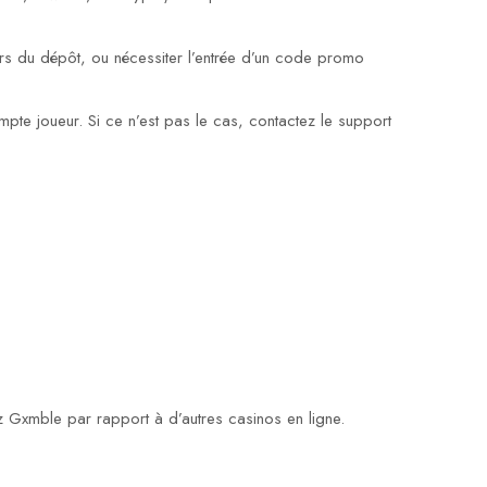
rs du dépôt, ou nécessiter l’entrée d’un code promo
mpte joueur. Si ce n’est pas le cas, contactez le support
hez Gxmble par rapport à d’autres casinos en ligne.