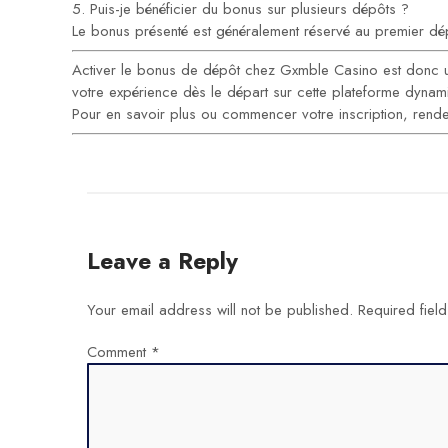
5. Puis-je bénéficier du bonus sur plusieurs dépôts ?
Le bonus présenté est généralement réservé au premier dé
Activer le bonus de dépôt chez Gxmble Casino est donc une
votre expérience dès le départ sur cette plateforme dynam
Pour en savoir plus ou commencer votre inscription, rend
Leave a Reply
Your email address will not be published.
Required fiel
Comment
*