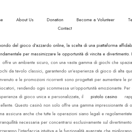
0 am - 05:00
Follow us on our social med
me
About Us
Donation
Become a Volunteer
T
Contact
ondo del gioco d’azzardo online, la scelta di una piattaforma affidab
ondamentale per massimizzare le opportunità di vincita e divertimento. I
offre un ambiente sicuro, con una vasta gamma di giochi che spazia
chi da tavolo classici, garantendo un’esperienza di gioco di alta qualit
venuto e le promozioni ricorrenti sono progettati per aumentare le pr
 giocatori, rendendo ogni scommessa un’opportunità emozionante. Per
perienza di gioco unica e personalizzata, il
pistolo casino
rapp
cellente. Questo casinò non solo offre una gamma impressionante di o
 assicura anche che tutte le operazioni siano legali e regolamentate
tranquillità necessaria per concentrarsi esclusivamente sul divertimento.
zeranno l’interfaccia intuitiva e le funzionalità avanzate che migliorano