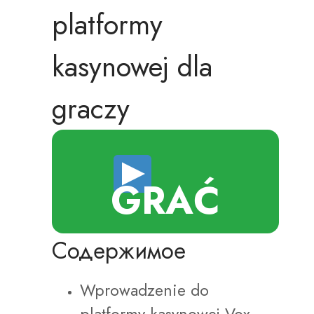
platformy
kasynowej dla
graczy
GRAĆ
Содержимое
Wprowadzenie do