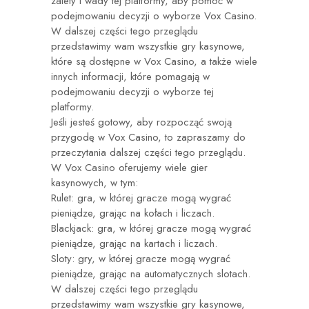
zalety i wady tej platformy, aby pomoć w
podejmowaniu decyzji o wyborze Vox Casino.
W dalszej części tego przeglądu
przedstawimy wam wszystkie gry kasynowe,
które są dostępne w Vox Casino, a także wiele
innych informacji, które pomagają w
podejmowaniu decyzji o wyborze tej
platformy.
Jeśli jesteś gotowy, aby rozpocząć swoją
przygodę w Vox Casino, to zapraszamy do
przeczytania dalszej części tego przeglądu.
W Vox Casino oferujemy wiele gier
kasynowych, w tym:
Rulet: gra, w której gracze mogą wygrać
pieniądze, grając na kołach i liczach.
Blackjack: gra, w której gracze mogą wygrać
pieniądze, grając na kartach i liczach.
Sloty: gry, w której gracze mogą wygrać
pieniądze, grając na automatycznych slotach.
W dalszej części tego przeglądu
przedstawimy wam wszystkie gry kasynowe,