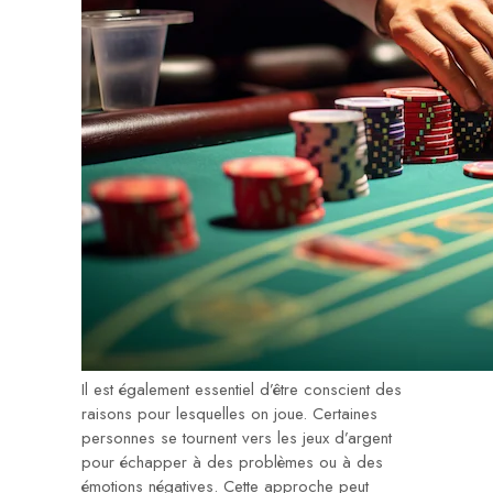
Il est également essentiel d’être conscient des
raisons pour lesquelles on joue. Certaines
personnes se tournent vers les jeux d’argent
pour échapper à des problèmes ou à des
émotions négatives. Cette approche peut