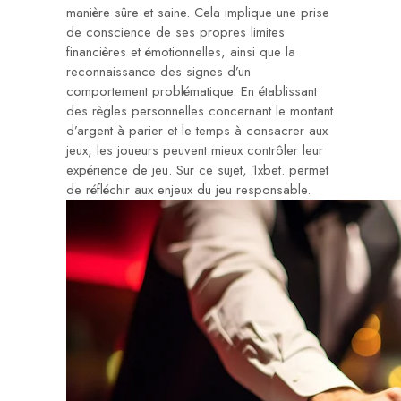
manière sûre et saine. Cela implique une prise
de conscience de ses propres limites
financières et émotionnelles, ainsi que la
reconnaissance des signes d’un
comportement problématique. En établissant
des règles personnelles concernant le montant
d’argent à parier et le temps à consacrer aux
jeux, les joueurs peuvent mieux contrôler leur
expérience de jeu. Sur ce sujet,
1xbet.
permet
de réfléchir aux enjeux du jeu responsable.