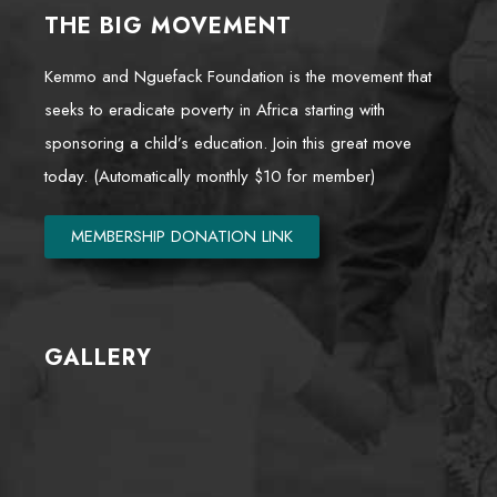
THE BIG MOVEMENT
Kemmo and Nguefack Foundation is the movement that
seeks to eradicate poverty in Africa starting with
sponsoring a child’s education. Join this great move
today. (Automatically monthly $10 for member)
MEMBERSHIP DONATION LINK
GALLERY