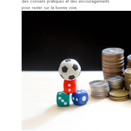
des conseils pratiques et des encouragements
pour rester sur la bonne voie.