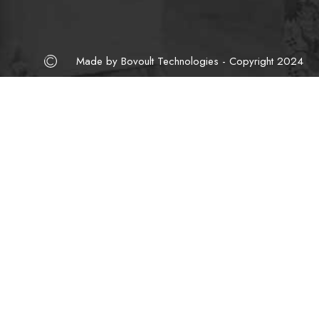
Made by Bovoult Technologies - Copyright 2024