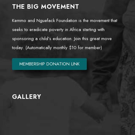
THE BIG MOVEMENT
Kemmo and Nguefack Foundation is the movement that
seeks to eradicate poverty in Africa starting with
sponsoring a child’s education. Join this great move
today. (Automatically monthly $10 for member)
MEMBERSHIP DONATION LINK
GALLERY