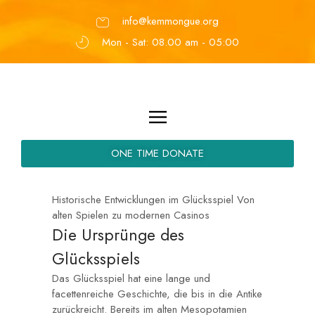
info@kemmongue.org
Mon - Sat: 08.00 am - 05:00
ONE TIME DONATE
Historische Entwicklungen im Glücksspiel Von
alten Spielen zu modernen Casinos
Die Ursprünge des
Glücksspiels
Das Glücksspiel hat eine lange und
facettenreiche Geschichte, die bis in die Antike
zurückreicht. Bereits im alten Mesopotamien