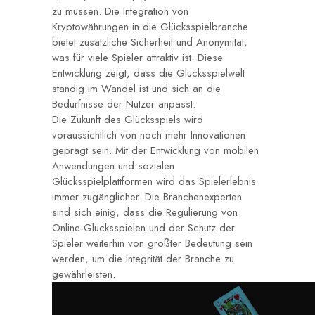
zu müssen. Die Integration von
Kryptowährungen in die Glücksspielbranche
bietet zusätzliche Sicherheit und Anonymität,
was für viele Spieler attraktiv ist. Diese
Entwicklung zeigt, dass die Glücksspielwelt
ständig im Wandel ist und sich an die
Bedürfnisse der Nutzer anpasst.
Die Zukunft des Glücksspiels wird
voraussichtlich von noch mehr Innovationen
geprägt sein. Mit der Entwicklung von mobilen
Anwendungen und sozialen
Glücksspielplattformen wird das Spielerlebnis
immer zugänglicher. Die Branchenexperten
sind sich einig, dass die Regulierung von
Online-Glücksspielen und der Schutz der
Spieler weiterhin von größter Bedeutung sein
werden, um die Integrität der Branche zu
gewährleisten.