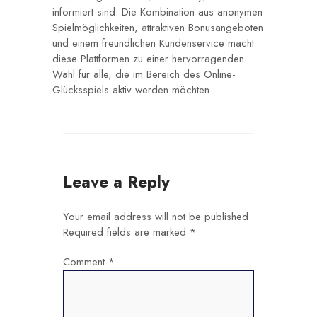
informiert sind. Die Kombination aus anonymen
Spielmöglichkeiten, attraktiven Bonusangeboten
und einem freundlichen Kundenservice macht
diese Plattformen zu einer hervorragenden
Wahl für alle, die im Bereich des Online-
Glücksspiels aktiv werden möchten.
Leave a Reply
Your email address will not be published.
Required fields are marked
*
Comment
*