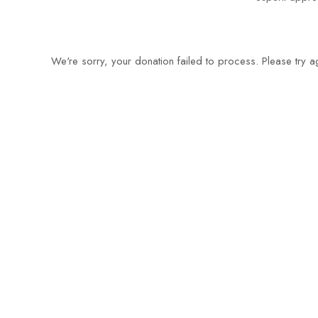
We're sorry, your donation failed to process. Please try ag
ABOUT US
AL
Our Vision is to create a haven
for disenfranchised children.
There, they will be protected and
cared for. Our aim is to develop
a system that creates
opportunities for them to fulfill their
purpose in life.