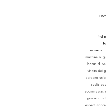
info@kemmongue.org
Mon - Sat: 08.0
Ho
Nel m
f
wonaco
machine ai gio
bonus di ben
vincita dei
cercano un’es
scelta ec
scommessa, ma
giocatori la 
esperti apprez