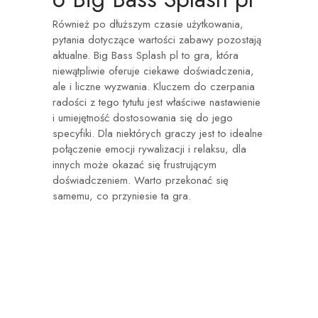
Również po dłuższym czasie użytkowania,
pytania dotyczące wartości zabawy pozostają
aktualne. Big Bass Splash pl to gra, która
niewątpliwie oferuje ciekawe doświadczenia,
ale i liczne wyzwania. Kluczem do czerpania
radości z tego tytułu jest właściwe nastawienie
i umiejętność dostosowania się do jego
specyfiki. Dla niektórych graczy jest to idealne
połączenie emocji rywalizacji i relaksu, dla
innych może okazać się frustrującym
doświadczeniem. Warto przekonać się
samemu, co przyniesie ta gra.
ABOUT US