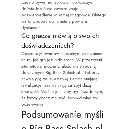
Często bywa tak, że obietnice lepszych
doświadczeń nie zawsze znajdują
odzwierciedlenie w samej rozgrywce. Dlatego
warto podejść do tematu z pewnym
dystansem.
Co gracze mówią o swoich
doświadczeniach?
Opinie użytkowników są istotnym wskazaniem
na to, jak gra jest odbierana. W przestrzeni
internetowej można znaleźć wiele recenzji
dotyczących Big Bass Splash pl. Niektórzy
chwalą grę za jej estetykę i emocjonującą
rywalizację, inni krytykują za zbyt dużą
losowość. Ważne jest, aby być świadomym,
że każdy gracz ma swój indywidualny styl i
oczekiwania.
Podsumowanie myśli
o Big Bass Splash pl