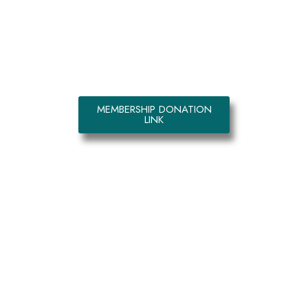
starting with sponsoring a child’s
education. Join this great move
today. (Automatically monthly $10
for member)
MEMBERSHIP DONATION
LINK
GALLERY