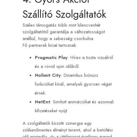
Szállító Szolgáltatók
Széles támogatás több mint kilencvenhét
szolgáltatótól garantálja a változatosságot
anélkül, hogy a sebesség csorbulna.
Fő partnerek közé tartoznak:
Pragmatic Play
: Híres a tiszta vizuálról
és a rövid spin időkről.
Nolimit City
: Dinamikus bónusz
funkciókat kínál, amelyek gyorsan véget
érnek.
NetEnt
: Simított animációkat és azonnali
kifizetéseket nyújt.
A szolgáltatók közötti szinergia egy
zökkenőmentes élményt teremt, ahol a betöltési
idő minimális, és a játékmenet érzékeny marad.