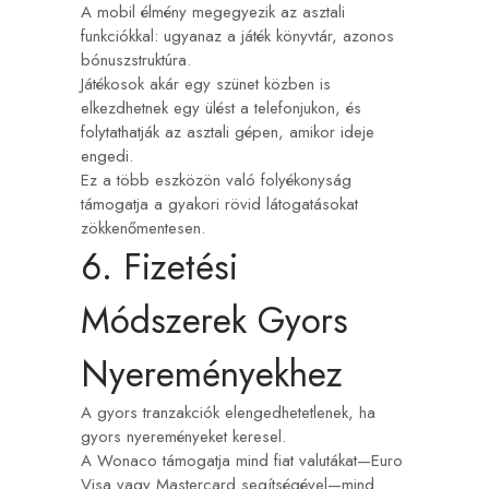
A mobil élmény megegyezik az asztali
funkciókkal: ugyanaz a játék könyvtár, azonos
bónuszstruktúra.
Játékosok akár egy szünet közben is
elkezdhetnek egy ülést a telefonjukon, és
folytathatják az asztali gépen, amikor ideje
engedi.
Ez a több eszközön való folyékonyság
támogatja a gyakori rövid látogatásokat
zökkenőmentesen.
6. Fizetési
Módszerek Gyors
Nyereményekhez
A gyors tranzakciók elengedhetetlenek, ha
gyors nyereményeket keresel.
A Wonaco támogatja mind fiat valutákat—Euro
Visa vagy Mastercard segítségével—mind