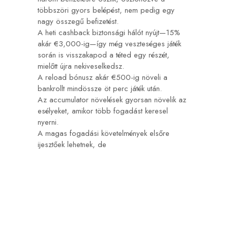
többszöri gyors belépést, nem pedig egy
nagy összegű befizetést.
A heti cashback biztonsági hálót nyújt—15%
akár €3,000-ig—így még veszteséges játék
során is visszakapod a téted egy részét,
mielőtt újra nekiveselkedsz.
A reload bónusz akár €500-ig növeli a
bankrollt mindössze öt perc játék után.
Az accumulator növelések gyorsan növelik az
esélyeket, amikor több fogadást keresel
nyerni.
A magas fogadási követelmények elsőre
ijesztőek lehetnek, de