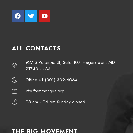
ALL CONTACTS
927 S Potomac St, Suite 107. Hagerstown, MD
21740 - USA
Office +1 (301) 302-6064
info@emmongue.org
08 am - 06 pm Sunday closed
THE BIG MOVEMENT