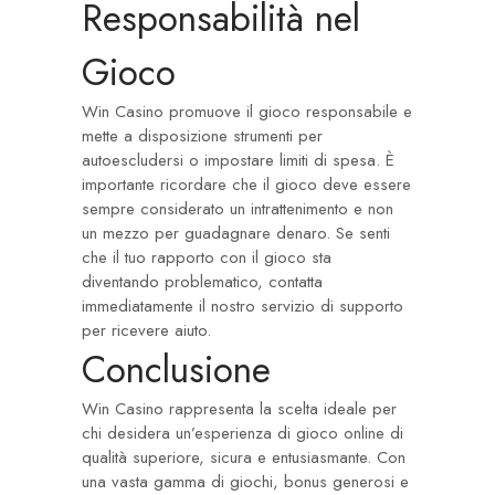
Responsabilità nel
Gioco
Win Casino promuove il gioco responsabile e
mette a disposizione strumenti per
autoescludersi o impostare limiti di spesa. È
importante ricordare che il gioco deve essere
sempre considerato un intrattenimento e non
un mezzo per guadagnare denaro. Se senti
che il tuo rapporto con il gioco sta
diventando problematico, contatta
immediatamente il nostro servizio di supporto
per ricevere aiuto.
Conclusione
Win Casino rappresenta la scelta ideale per
chi desidera un’esperienza di gioco online di
qualità superiore, sicura e entusiasmante. Con
una vasta gamma di giochi, bonus generosi e