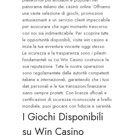
piattaforme più affidabili e popolari nel
panorama italiano dei casinò online. Offriamo
una vasta selezione di giochi, promozioni
entusiasmanti e un servizio clienti impeccabile
per assicurare che ogni momento trascorso
con noi sia indimenticabile. Per scoprire tutte
le opportunità disponibili, visita
win casino
e
inizia la tua avventura vincente oggi stesso.
La sicurezza e la trasparenza sono i pilastri
fondamentali su cui Win Casino costruisce la
sua reputazione. Tutte le nostre operazioni
sono regolamentate dalle autorità competenti
italiane e internazionali, garantendo che i tuoi
dati personali e le tue transazioni finanziarie
siano sempre protetti. Con licenze ufficiali e
certificazioni di sicurezza riconosciute a livello
mondiale, puoi giocare con fiducia e serenità.
I Giochi Disponibili
su Win Casino