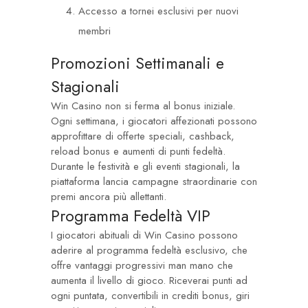
Accesso a tornei esclusivi per nuovi
membri
Promozioni Settimanali e
Stagionali
Win Casino non si ferma al bonus iniziale.
Ogni settimana, i giocatori affezionati possono
approfittare di offerte speciali, cashback,
reload bonus e aumenti di punti fedeltà.
Durante le festività e gli eventi stagionali, la
piattaforma lancia campagne straordinarie con
premi ancora più allettanti.
Programma Fedeltà VIP
I giocatori abituali di Win Casino possono
aderire al programma fedeltà esclusivo, che
offre vantaggi progressivi man mano che
aumenta il livello di gioco. Riceverai punti ad
ogni puntata, convertibili in crediti bonus, giri