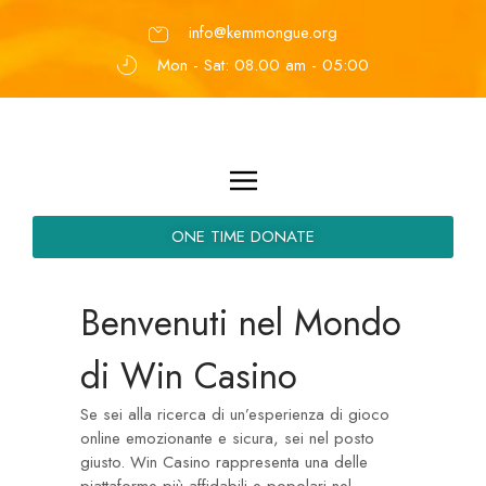
info@kemmongue.org
Mon - Sat: 08.00 am - 05:00
ONE TIME DONATE
Benvenuti nel Mondo
di Win Casino
Se sei alla ricerca di un’esperienza di gioco
online emozionante e sicura, sei nel posto
giusto. Win Casino rappresenta una delle