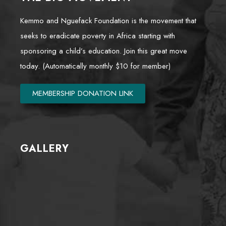
Kemmo and Nguefack Foundation is the movement that
seeks to eradicate poverty in Africa starting with
sponsoring a child’s education. Join this great move
today. (Automatically monthly $10 for member)
MEMBERSHIP DONATION LINK
GALLERY