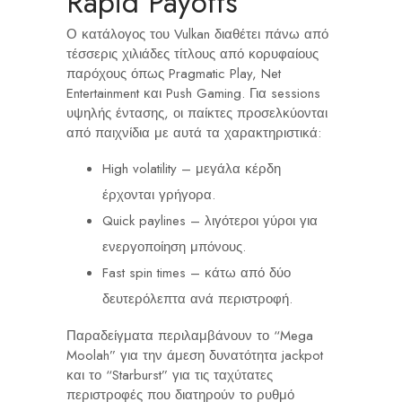
Rapid Payoffs
Ο κατάλογος του Vulkan διαθέτει πάνω από
τέσσερις χιλιάδες τίτλους από κορυφαίους
παρόχους όπως Pragmatic Play, Net
Entertainment και Push Gaming. Για sessions
υψηλής έντασης, οι παίκτες προσελκύονται
από παιχνίδια με αυτά τα χαρακτηριστικά:
High volatility – μεγάλα κέρδη
έρχονται γρήγορα.
Quick paylines – λιγότεροι γύροι για
ενεργοποίηση μπόνους.
Fast spin times – κάτω από δύο
δευτερόλεπτα ανά περιστροφή.
Παραδείγματα περιλαμβάνουν το “Mega
Moolah” για την άμεση δυνατότητα jackpot
και το “Starburst” για τις ταχύτατες
περιστροφές που διατηρούν το ρυθμό