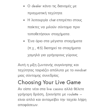
Ο dealer κάνει τις διανομές με
πραγματική ταχύτητα.
Η λειτουργία chat επιτρέπει στους
παίκτες να μιλούν σύντομα πριν
τοποθετήσουν στοιχήματα.
Ένα όριο στα μέγιστα στοιχήματα
(π.χ., €5) διατηρεί τα στοιχήματα
χαμηλά για γρήγορους γύρους.
Αυτή η μίξη ζωντανής συγκίνησης και
ταχύτητας ταιριάζει απόλυτα με το mindset
μιας σύντομης συνεδρίας.
Choosing Your Live Game
Αν είστε νέοι στα live casino αλλά θέλετε
γρήγορη δράση, ξεκινήστε με roulette –
είναι απλό και ανταμείβει την ταχεία λήψη
αποφάσεων.