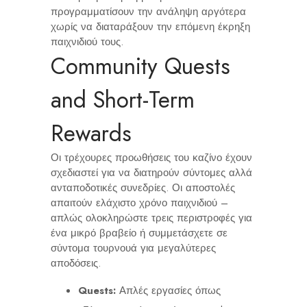
προγραμματίσουν την ανάληψη αργότερα
χωρίς να διαταράξουν την επόμενη έκρηξη
παιχνιδιού τους.
Community Quests
and Short-Term
Rewards
Οι τρέχουρες προωθήσεις του καζίνο έχουν
σχεδιαστεί για να διατηρούν σύντομες αλλά
ανταποδοτικές συνεδρίες. Οι αποστολές
απαιτούν ελάχιστο χρόνο παιχνιδιού –
απλώς ολοκληρώστε τρεις περιστροφές για
ένα μικρό βραβείο ή συμμετάσχετε σε
σύντομα τουρνουά για μεγαλύτερες
αποδόσεις.
Quests:
Απλές εργασίες όπως