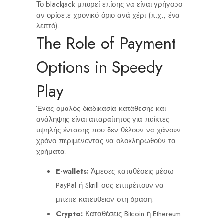
Το blackjack μπορεί επίσης να είναι γρήγορο
αν ορίσετε χρονικό όριο ανά χέρι (π.χ., ένα
λεπτό).
The Role of Payment
Options in Speedy
Play
Ένας ομαλός διαδικασία κατάθεσης και
ανάληψης είναι απαραίτητος για παίκτες
υψηλής έντασης που δεν θέλουν να χάνουν
χρόνο περιμένοντας να ολοκληρωθούν τα
χρήματα.
E-wallets:
Άμεσες καταθέσεις μέσω
PayPal ή Skrill σας επιτρέπουν να
μπείτε κατευθείαν στη δράση.
Crypto:
Καταθέσεις Bitcoin ή Ethereum