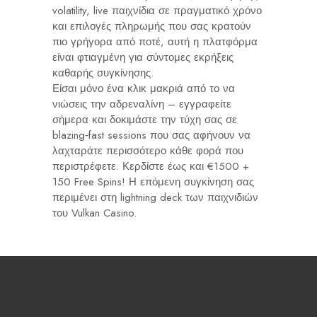
volatility, live παιχνίδια σε πραγματικό χρόνο
και επιλογές πληρωμής που σας κρατούν
πιο γρήγορα από ποτέ, αυτή η πλατφόρμα
είναι φτιαγμένη για σύντομες εκρήξεις
καθαρής συγκίνησης.
Είσαι μόνο ένα κλικ μακριά από το να
νιώσεις την αδρεναλίνη – εγγραφείτε
σήμερα και δοκιμάστε την τύχη σας σε
blazing‑fast sessions που σας αφήνουν να
λαχταράτε περισσότερο κάθε φορά που
περιστρέφετε. Κερδίστε έως και €1500 +
150 Free Spins! Η επόμενη συγκίνηση σας
περιμένει στη lightning deck των παιχνιδιών
του Vulkan Casino.