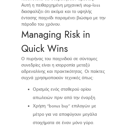
Αυτή η πειθαρχημένη μηχανική stop‑loss
διασφαλίζει ότι ακόμα και το υψηλής
έντασης παιχνίδι παραμένει βιώσιμο με την
πάροδο του χρόνου.
Managing Risk in
Quick Wins
Ο πυρήνας του παιχνιδιού σε σύντομες
συνεδρίες είναι η ισορροπία μεταξύ
αδρεναλίνης και πρακτικότητας. Οι παίκτες
συχνά χρησιμοποιούν τεχνικές όπως:
Ορισμός ενός σταθερού ορίου
απωλειών πριν από την έναρξη.
Χρήση “bonus buy” επιλογών με
μέτρο για να αποφύγουν μεγάλα
στοιχήματα σε έναν μόνο γύρο.