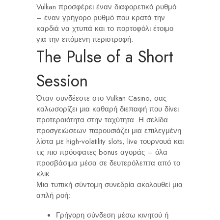
Vulkan προσφέρει έναν διαφορετικό ρυθμό
– έναν γρήγορο ρυθμό που κρατά την
καρδιά να χτυπά και το πορτοφόλι έτοιμο
για την επόμενη περιστροφή.
The Pulse of a Short
Session
Όταν συνδέεστε στο
Vulkan Casino
, σας
καλωσορίζει μια καθαρή διεπαφή που δίνει
προτεραιότητα στην ταχύτητα. Η σελίδα
προσγειώσεων παρουσιάζει μια επιλεγμένη
λίστα με high‑volatility slots, live τουρνουά και
τις πιο πρόσφατες bonus αγοράς – όλα
προσβάσιμα μέσα σε δευτερόλεπτα από το
κλικ.
Μια τυπική σύντομη συνεδρία ακολουθεί μια
απλή ροή:
Γρήγορη σύνδεση μέσω κινητού ή