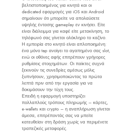
βελτιστοποιημένος για κινητά και οι
dedicated εφαρμογές για iOS και Android
σημαίνουν ότι μπορείτε να απολαύσετε
υψηλής έντασης gameplay εν κινήσει. Είτε
είναι διάλειμμα για καφέ είτε μετακίνηση, το
τηλέφωνό σας γίνεται ολόκληρο το καζίνο.
Η εμπειρία στο κινητό είναι απλοποιημένη:
ένα μόνο tap ανοίγει το αγαπημένο σας slot,
ενώ οι οθόνες αφής επιτρέπουν γρήγορες
ρυθμίσεις στοιχημάτων. Οι παίκτες συχνά
ξεκινούν τις συνεδρίες αμέσως μόλις
ξυπνήσουν, χρησιμοποιώντας τα πρώτα
λεπτά πριν από την εργασία για να
δοκιμάσουν την τύχη τους.
Επειδή η εφαρμογή υποστηρίζει
πολλαπλούς τρόπους πληρωμής – κάρτες,
e-wallets και crypto – η αναπλήρωση γίνεται
άμεσα, επιτρέποντάς σας να μπείτε
κατευθείαν στη δράση χωρίς να περιμένετε
τραπεζικές μεταφορές.