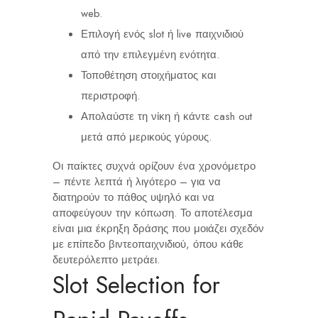
web.
Επιλογή ενός slot ή live παιχνιδιού
από την επιλεγμένη ενότητα.
Τοποθέτηση στοιχήματος και
περιστροφή.
Απολαύστε τη νίκη ή κάντε cash out
μετά από μερικούς γύρους.
Οι παίκτες συχνά ορίζουν ένα χρονόμετρο
– πέντε λεπτά ή λιγότερο – για να
διατηρούν το πάθος υψηλό και να
αποφεύγουν την κόπωση. Το αποτέλεσμα
είναι μια έκρηξη δράσης που μοιάζει σχεδόν
με επίπεδο βιντεοπαιχνιδιού, όπου κάθε
δευτερόλεπτο μετράει.
Slot Selection for