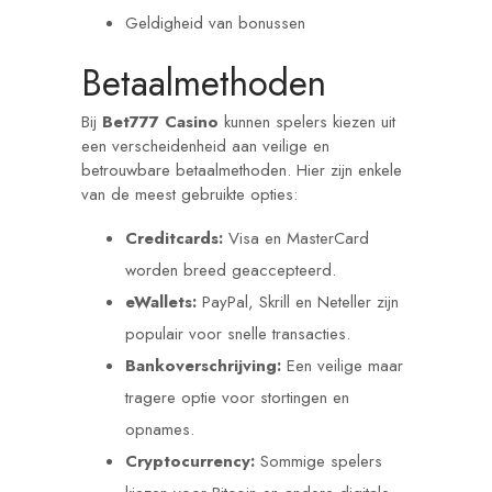
Geldigheid van bonussen
Betaalmethoden
Bij
Bet777 Casino
kunnen spelers kiezen uit
een verscheidenheid aan veilige en
betrouwbare betaalmethoden. Hier zijn enkele
van de meest gebruikte opties:
Creditcards:
Visa en MasterCard
worden breed geaccepteerd.
eWallets:
PayPal, Skrill en Neteller zijn
populair voor snelle transacties.
Bankoverschrijving:
Een veilige maar
tragere optie voor stortingen en
opnames.
Cryptocurrency:
Sommige spelers