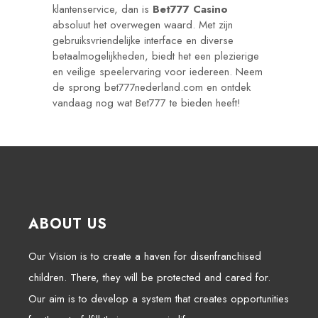
klantenservice, dan is
Bet777 Casino
absoluut het overwegen waard. Met zijn
gebruiksvriendelijke interface en diverse
betaalmogelijkheden, biedt het een plezierige
en veilige speelervaring voor iedereen. Neem
de sprong
bet777nederland.com
en ontdek
vandaag nog wat Bet777 te bieden heeft!
ABOUT US
Our Vision is to create a haven for disenfranchised
children. There, they will be protected and cared for.
Our aim is to develop a system that creates opportunities