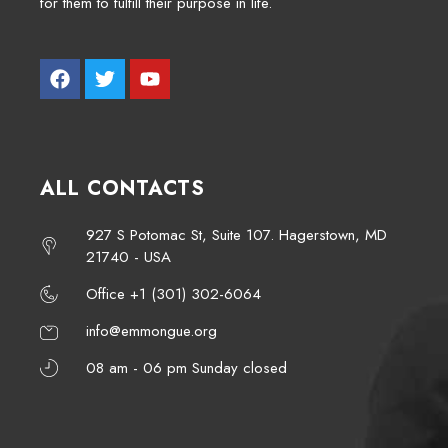
for them to fulfill their purpose in life.
ALL CONTACTS
927 S Potomac St, Suite 107. Hagerstown, MD
21740 - USA
Office +1 (301) 302-6064
info@emmongue.org
08 am - 06 pm Sunday closed