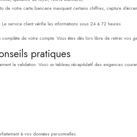
 de votre carte bancaire masquant certains chiffres, capture d’écran 
e service client vérifie les informations sous 24 à 72 heures.
on complète de votre compte. Vous êtes dès lors libre de retirer vos ga
nseils pratiques
ent la validation. Voici un tableau récapitulatif des exigences couran
faitement à vos données personnelles.