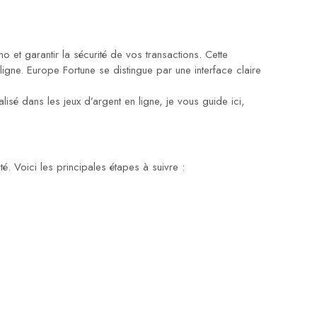
ino
et garantir la sécurité de vos transactions. Cette
igne. Europe Fortune se distingue par une interface claire
lisé dans les jeux d’argent en ligne, je vous guide ici,
. Voici les principales étapes à suivre :