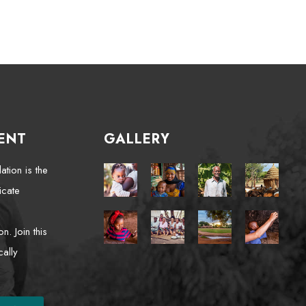
ENT
GALLERY
ion is the
icate
n. Join this
ally