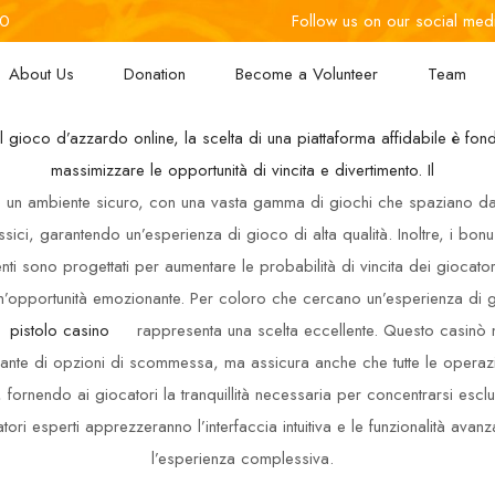
00
Follow us on our social med
About Us
Donation
Become a Volunteer
Team
gioco d’azzardo online, la scelta di una piattaforma affidabile è fo
massimizzare le opportunità di vincita e divertimento. Il
 un ambiente sicuro, con una vasta gamma di giochi che spaziano dal
ssici, garantendo un’esperienza di gioco di alta qualità. Inoltre, i bon
nti sono progettati per aumentare le probabilità di vincita dei giocat
opportunità emozionante. Per coloro che cercano un’esperienza di 
pistolo casino
rappresenta una scelta eccellente. Questo casinò 
te di opzioni di scommessa, ma assicura anche che tutte le operazio
 fornendo ai giocatori la tranquillità necessaria per concentrarsi escl
atori esperti apprezzeranno l’interfaccia intuitiva e le funzionalità ava
l’esperienza complessiva.