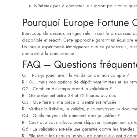
N’hésitez pas à contacter le support pour toute ques
Pourquoi Europe Fortune Cas
Beaucoup de casinos en ligne ralentissent le processus o
disponible et réactif. Cette approche garantit un équilibre en
Un joueur expérimenté témoignerait que ce processus, bien
comparé à la concurrence.
FAQ – Questions fréquente
Q1 : Puis-je jouer avant la validation de mon compte ?
R : Oui, mais vos options de dépôt sont limitées et les retr
Q2 : Combien de temps prend la validation ?
R : Généralement entre 24 et 72 heures ouvrées.
Q3 : Que faire si ma pièce d’identité est refusée ?
R : Vérifiez la lisibilité, la validité, puis renvoyez un doc
Q4 : Quels moyens de paiement dois-je justifier ?
R : Ceux que vous utilisez pour déposer, typiquement cart
Q5 : La validation est-elle une garantie contre les fraudes 
R : Elle réduit les risques, mais il est conseillé aussi d’a