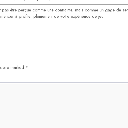
t pas être perçue comme une contrainte, mais comme un gage de série
ommencer à profiter pleinement de votre expérience de jeu.
ds are marked
*