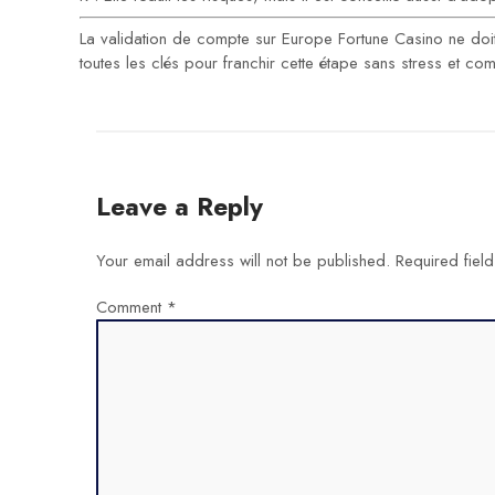
La validation de compte sur Europe Fortune Casino ne doi
toutes les clés pour franchir cette étape sans stress et c
Leave a Reply
Your email address will not be published.
Required fiel
Comment
*