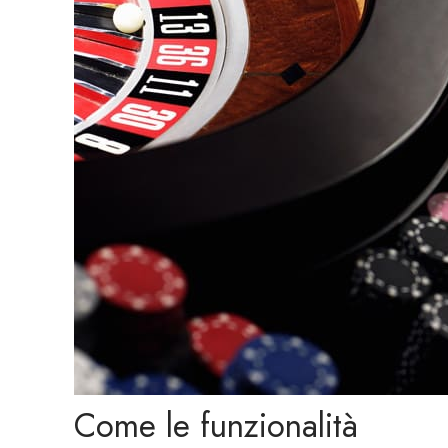
Come le funzionalità