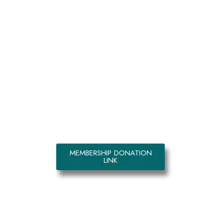
THE BIG
MOVEMENT
Kemmo and Nguefack Foundation
is the movement that seeks to
eradicate poverty in Africa
starting with sponsoring a child’s
education. Join this great move
today. (Automatically monthly $10
for member)
MEMBERSHIP DONATION
LINK
GALLERY