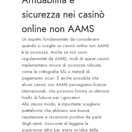
sicurezza nei casinò
online non AAMS
Un aspetto fondamentale da considerare
quando si sceglie un casinò online non AAMS
è la sicurezza. Anche se non sono
regolamentati da AAMS, molti di questi casinò
implementano misure di sicurezza robuste,
come la crittografia SSL e metodi di
pagamento sicuri. È anche possibile che
alcuni casinò non AAMS perseguano licenze
internazionali, che possono fornire un ulteriore
livello di fiducia per i giocatori.
Allo stesso modo, è importante scegliere
piattaforme che abbiano una buona
reputazione e recensioni positive da parte
degli utenti. Assicurati di leggere le
esperienze altrui per avere un’idea della