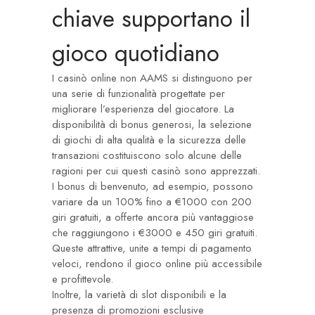
chiave supportano il
gioco quotidiano
I casinò online non AAMS si distinguono per
una serie di funzionalità progettate per
migliorare l’esperienza del giocatore. La
disponibilità di bonus generosi, la selezione
di giochi di alta qualità e la sicurezza delle
transazioni costituiscono solo alcune delle
ragioni per cui questi casinò sono apprezzati.
I bonus di benvenuto, ad esempio, possono
variare da un 100% fino a €1000 con 200
giri gratuiti, a offerte ancora più vantaggiose
che raggiungono i €3000 e 450 giri gratuiti.
Queste attrattive, unite a tempi di pagamento
veloci, rendono il gioco online più accessibile
e profittevole.
Inoltre, la varietà di slot disponibili e la
presenza di promozioni esclusive