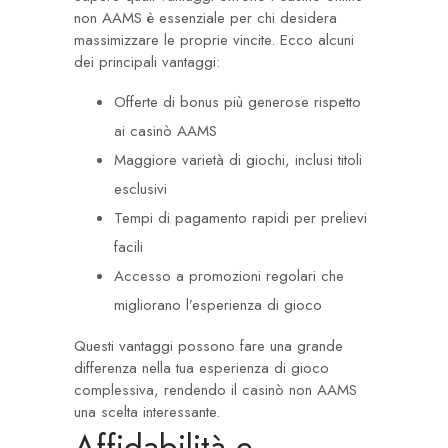
non AAMS è essenziale per chi desidera
massimizzare le proprie vincite. Ecco alcuni
dei principali vantaggi:
Offerte di bonus più generose rispetto
ai casinò AAMS
Maggiore varietà di giochi, inclusi titoli
esclusivi
Tempi di pagamento rapidi per prelievi
facili
Accesso a promozioni regolari che
migliorano l’esperienza di gioco
Questi vantaggi possono fare una grande
differenza nella tua esperienza di gioco
complessiva, rendendo il casinò non AAMS
una scelta interessante.
Affidabilità e