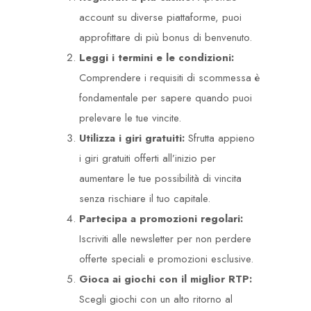
account su diverse piattaforme, puoi
approfittare di più bonus di benvenuto.
Leggi i termini e le condizioni:
Comprendere i requisiti di scommessa è
fondamentale per sapere quando puoi
prelevare le tue vincite.
Utilizza i giri gratuiti:
Sfrutta appieno
i giri gratuiti offerti all’inizio per
aumentare le tue possibilità di vincita
senza rischiare il tuo capitale.
Partecipa a promozioni regolari:
Iscriviti alle newsletter per non perdere
offerte speciali e promozioni esclusive.
Gioca ai giochi con il miglior RTP:
Scegli giochi con un alto ritorno al