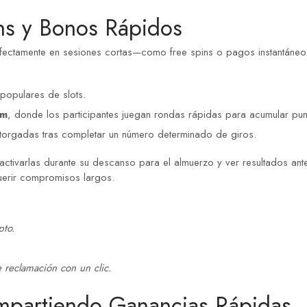
ins y Bonos Rápidos
ectamente en sesiones cortas—como free spins o pagos instantáneos
 populares de slots.
em
, donde los participantes juegan rondas rápidas para acumular pun
otorgadas tras completar un número determinado de giros.
activarlas durante su descanso para el almuerzo y ver resultados ant
querir compromisos largos.
pto.
 reclamación con un clic.
ompartiendo Ganancias Rápidas