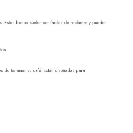
. Estos bonos suelen ser fáciles de reclamar y pueden
tos.
es de terminar su café. Están diseñadas para