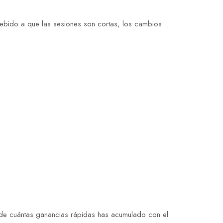
Debido a que las sesiones son cortas, los cambios
to de cuántas ganancias rápidas has acumulado con el