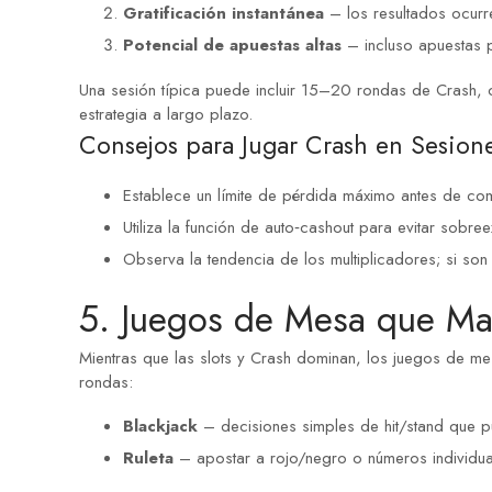
Gratificación instantánea
– los resultados ocurr
Potencial de apuestas altas
– incluso apuestas 
Una sesión típica puede incluir 15–20 rondas de Crash, 
estrategia a largo plazo.
Consejos para Jugar Crash en Sesion
Establece un límite de pérdida máximo antes de co
Utiliza la función de auto‑cashout para evitar sobre
Observa la tendencia de los multiplicadores; si so
5. Juegos de Mesa que Ma
Mientras que las slots y Crash dominan, los juegos de me
rondas:
Blackjack
– decisiones simples de hit/stand que 
Ruleta
– apostar a rojo/negro o números individual