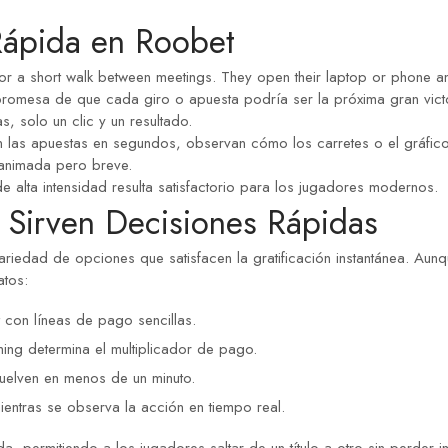
 Rápida en Roobet
or a short walk between meetings. They open their laptop or phone and
la promesa de que cada giro o apuesta podría ser la próxima gran victo
s, solo un clic y un resultado.
den las apuestas en segundos, observan cómo los carretes o el gráfi
n animada pero breve.
e alta intensidad resulta satisfactorio para los jugadores modernos.
 Sirven Decisiones Rápidas
ariedad de opciones que satisfacen la gratificación instantánea. Aunq
atos:
con líneas de pago sencillas.
ing determina el multiplicador de pago.
uelven en menos de un minuto.
ientras se observa la acción en tiempo real.