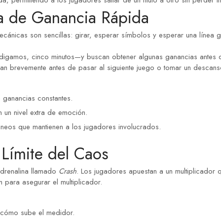
, permitiendo a los jugadores saltar de un título a otro sin perder i
ca de Ganancia Rápida
cánicas son sencillas: girar, esperar símbolos y esperar una línea
digamos, cinco minutos—y buscan obtener algunas ganancias antes de
an brevemente antes de pasar al siguiente juego o tomar un descans
ra ganancias constantes.
un nivel extra de emoción.
áneos que mantienen a los jugadores involucrados.
 Límite del Caos
 adrenalina llamado
Crash
. Los jugadores apuestan a un multiplicado
sh para asegurar el multiplicador.
 cómo sube el medidor.