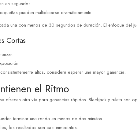
en en segundos.
pequeñas pueden multiplicarse dramáticamente.
cada una con menos de 30 segundos de duración. El enfoque del juga
es Cortas
menzar.
exposición.
n consistentemente altos, considera esperar una mayor ganancia.
ntienen el Ritmo
sa ofrecen otra vía para ganancias rápidas. Blackjack y ruleta son
pueden terminar una ronda en menos de dos minutos.
es; los resultados son casi inmediatos.