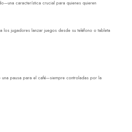
o—una característica crucial para quienes quieren
a los jugadores lanzar juegos desde su teléfono o tableta
te una pausa para el café—siempre controladas por la