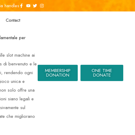
ia handles
Contact
ndamentale per
le slot machine ai
us di benvenuto e le
MEMBERSHIP
ONE TIME
ori, rendendo ogni
DONATION
DONATE
gioco unica e
non solo offre una
ni siano legali e
usivamente sul
nzate che migliorano