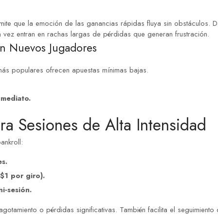
mite que la emoción de las ganancias rápidas fluya sin obstáculos. 
vez entran en rachas largas de pérdidas que generan frustración.
 en Nuevos Jugadores
 más populares ofrecen apuestas mínimas bajas.
nmediato.
ra Sesiones de Alta Intensidad
ankroll:
es.
$1 por giro).
i‑sesión.
 agotamiento o pérdidas significativas. También facilita el seguimien