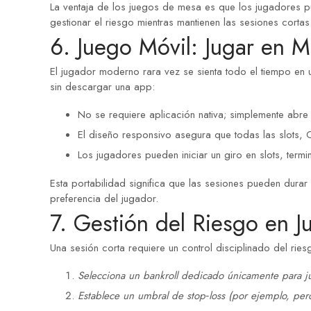
La ventaja de los juegos de mesa es que los jugadores pu
gestionar el riesgo mientras mantienen las sesiones cortas
6. Juego Móvil: Jugar en 
El jugador moderno rara vez se sienta todo el tiempo en 
sin descargar una app:
No se requiere aplicación nativa; simplemente abr
El diseño responsivo asegura que todas las slots,
Los jugadores pueden iniciar un giro en slots, ter
Esta portabilidad significa que las sesiones pueden dura
preferencia del jugador.
7. Gestión del Riesgo en J
Una sesión corta requiere un control disciplinado del ries
Selecciona un bankroll dedicado únicamente para j
Establece un umbral de stop‑loss (por ejemplo, pe