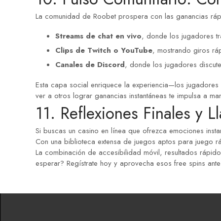
La comunidad de Roobet prospera con las ganancias rápi
Streams de chat en vivo
, donde los jugadores tra
Clips de Twitch o YouTube
, mostrando giros rá
Canales de Discord
, donde los jugadores discute
Esta capa social enriquece la experiencia—los jugadores 
ver a otros lograr ganancias instantáneas te impulsa a ma
11. Reflexiones Finales y 
Si buscas un casino en línea que ofrezca emociones instan
Con una biblioteca extensa de juegos aptos para juego rá
La combinación de accesibilidad móvil, resultados rápid
esperar? Regístrate hoy y aprovecha esos free spins ante