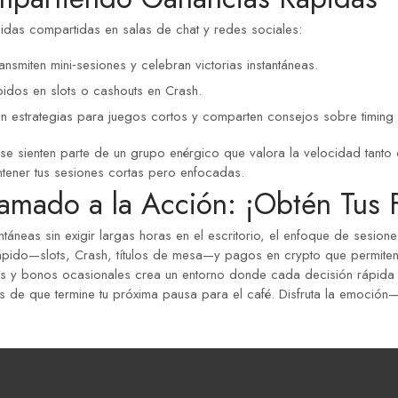
das compartidas en salas de chat y redes sociales:
nsmiten mini‑sesiones y celebran victorias instantáneas.
pidos en slots o cashouts en Crash.
n estrategias para juegos cortos y comparten consejos sobre timing
se sienten parte de un grupo enérgico que valora la velocidad tanto
ntener tus sesiones cortas pero enfocadas.
Llamado a la Acción: ¡Obtén Tus 
táneas sin exigir largas horas en el escritorio, el enfoque de sesion
pido—slots, Crash, títulos de mesa—y pagos en crypto que permiten d
os y bonos ocasionales crea un entorno donde cada decisión rápida 
s de que termine tu próxima pausa para el café. Disfruta la emoción—