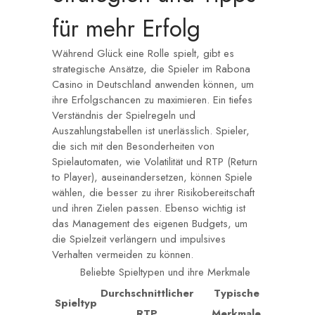
für mehr Erfolg
Während Glück eine Rolle spielt, gibt es
strategische Ansätze, die Spieler im Rabona
Casino in Deutschland anwenden können, um
ihre Erfolgschancen zu maximieren. Ein tiefes
Verständnis der Spielregeln und
Auszahlungstabellen ist unerlässlich. Spieler,
die sich mit den Besonderheiten von
Spielautomaten, wie Volatilität und RTP (Return
to Player), auseinandersetzen, können Spiele
wählen, die besser zu ihrer Risikobereitschaft
und ihren Zielen passen. Ebenso wichtig ist
das Management des eigenen Budgets, um
die Spielzeit verlängern und impulsives
Verhalten vermeiden zu können.
Beliebte Spieltypen und ihre Merkmale
Durchschnittlicher
Typische
Spieltyp
RTP
Merkmale