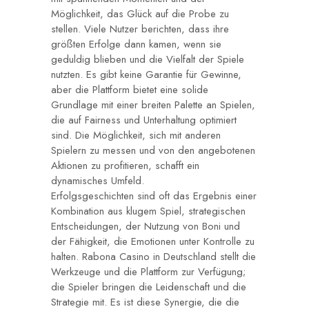
Möglichkeit, das Glück auf die Probe zu
stellen. Viele Nutzer berichten, dass ihre
größten Erfolge dann kamen, wenn sie
geduldig blieben und die Vielfalt der Spiele
nutzten. Es gibt keine Garantie für Gewinne,
aber die Plattform bietet eine solide
Grundlage mit einer breiten Palette an Spielen,
die auf Fairness und Unterhaltung optimiert
sind. Die Möglichkeit, sich mit anderen
Spielern zu messen und von den angebotenen
Aktionen zu profitieren, schafft ein
dynamisches Umfeld.
Erfolgsgeschichten sind oft das Ergebnis einer
Kombination aus klugem Spiel, strategischen
Entscheidungen, der Nutzung von Boni und
der Fähigkeit, die Emotionen unter Kontrolle zu
halten. Rabona Casino in Deutschland stellt die
Werkzeuge und die Plattform zur Verfügung;
die Spieler bringen die Leidenschaft und die
Strategie mit. Es ist diese Synergie, die die