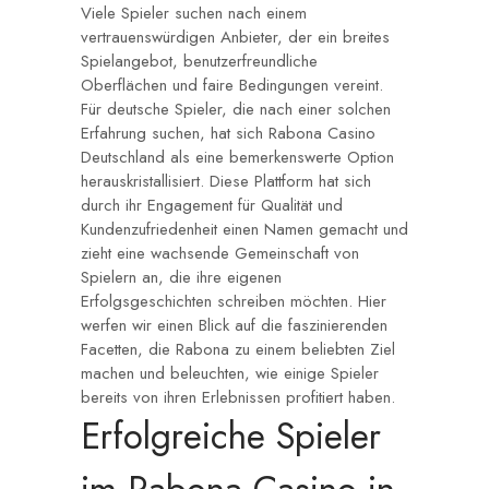
Viele Spieler suchen nach einem
vertrauenswürdigen Anbieter, der ein breites
Spielangebot, benutzerfreundliche
Oberflächen und faire Bedingungen vereint.
Für deutsche Spieler, die nach einer solchen
Erfahrung suchen, hat sich
Rabona Casino
Deutschland
als eine bemerkenswerte Option
herauskristallisiert. Diese Plattform hat sich
durch ihr Engagement für Qualität und
Kundenzufriedenheit einen Namen gemacht und
zieht eine wachsende Gemeinschaft von
Spielern an, die ihre eigenen
Erfolgsgeschichten schreiben möchten. Hier
werfen wir einen Blick auf die faszinierenden
Facetten, die Rabona zu einem beliebten Ziel
machen und beleuchten, wie einige Spieler
bereits von ihren Erlebnissen profitiert haben.
Erfolgreiche Spieler