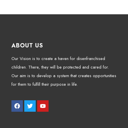
ABOUT US
Our Vision is to create a haven for disenfranchised
children. There, they will be protected and cared for.
Our aim is to develop a system that creates opportunities
for them to fulfill their purpose in life.