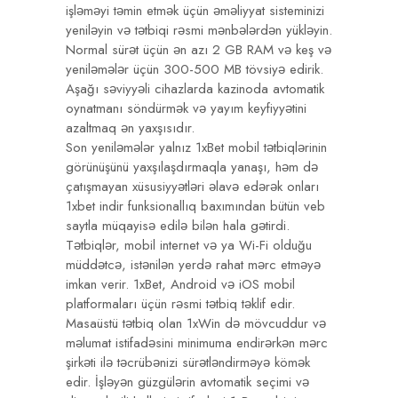
işləməyi təmin etmək üçün əməliyyat sisteminizi
yeniləyin və tətbiqi rəsmi mənbələrdən yükləyin.
Normal sürət üçün ən azı 2 GB RAM və keş və
yeniləmələr üçün 300-500 MB tövsiyə edirik.
Aşağı səviyyəli cihazlarda kazinoda avtomatik
oynatmanı söndürmək və yayım keyfiyyətini
azaltmaq ən yaxşısıdır.
Son yeniləmələr yalnız 1xBet mobil tətbiqlərinin
görünüşünü yaxşılaşdırmaqla yanaşı, həm də
çatışmayan xüsusiyyətləri əlavə edərək onları
1xbet indir
funksionallıq baxımından bütün veb
saytla müqayisə edilə bilən hala gətirdi.
Tətbiqlər, mobil internet və ya Wi-Fi olduğu
müddətcə, istənilən yerdə rahat mərc etməyə
imkan verir. 1xBet, Android və iOS mobil
platformaları üçün rəsmi tətbiq təklif edir.
Masaüstü tətbiq olan 1xWin də mövcuddur və
məlumat istifadəsini minimuma endirərkən mərc
şirkəti ilə təcrübənizi sürətləndirməyə kömək
edir. İşləyən güzgülərin avtomatik seçimi və