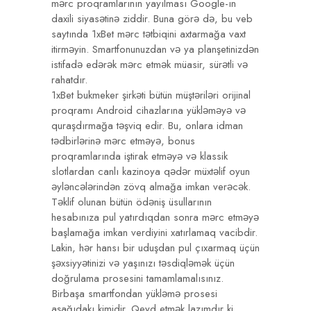
mərc proqramlarının yayılması Google-ın
daxili siyasətinə ziddir. Buna görə də, bu veb
saytında 1xBet mərc tətbiqini axtarmağa vaxt
itirməyin. Smartfonunuzdan və ya planşetinizdən
istifadə edərək mərc etmək müasir, sürətli və
rahatdır.
1xBet bukmeker şirkəti bütün müştəriləri orijinal
proqramı Android cihazlarına yükləməyə və
quraşdırmağa təşviq edir. Bu, onlara idman
tədbirlərinə mərc etməyə, bonus
proqramlarında iştirak etməyə və klassik
slotlardan canlı kazinoya qədər müxtəlif oyun
əyləncələrindən zövq almağa imkan verəcək.
Təklif olunan bütün ödəniş üsullarının
hesabınıza pul yatırdıqdan sonra mərc etməyə
başlamağa imkan verdiyini xatırlamaq vacibdir.
Lakin, hər hansı bir uduşdan pul çıxarmaq üçün
şəxsiyyətinizi və yaşınızı təsdiqləmək üçün
doğrulama prosesini tamamlamalısınız.
Birbaşa smartfondan yükləmə prosesi
aşağıdakı kimidir. Qeyd etmək lazımdır ki,