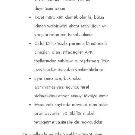
düyməsini basın.
1xBet mərc xətti demək olar ki, bütün
idman tədbirlərini əhatə etdiyi üçün ən
yaxşılarından biri hesab olunur.
Ciddi təhlükəsizlik parametrlərinə malik
cihazları olan istifadəçilər APK
fayllarından tətbiqlər quraşdırmaq üçün
əvvəlcədən icazələri yoxlamalıdırlar.
Eyni zamanda, bukmeker
administrasiyası üçüncü tərəf
xidmətlərinə etibar etməyi tövsiyə etmir.
Əsas veb saytında mövcud olan bütün
promosyonlar və təkliflər mobil
tətbiqetmə vasitəsilə də mövcuddur.
Optimallaşdırma təkcə trafikə qənaət etmir,