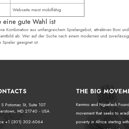
Webseite meist mobilfähig
eine gute Wahl ist
 Kombination aus umfangreichem Spielangebot, attraktiven Boni und ho
amtbild ab. Wer auf der Suche nach einem modernen und zuverlässigen
 Spieler geeignet ist.
ONTACTS
THE BIG MOVEM
Kemmo and Nguefack Foundat
 S Potomac St, Suite 107.
erstown, MD 21740 - USA
movement that seeks to erad
ice +1 (301) 302-6064
poverty in Africa starting with