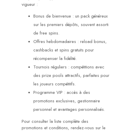
vigueur :
Bonus de bienvenue : un pack généreux
sur les premiers dépôts, souvent assorti
de free spins.
Offres hebdomadaires : reload bonus,
cashbacks et spins gratuits pour
récompenser la fidélité.
Tournois réguliers : compétitions avec
des prize pools attractifs, parfaites pour
les joueurs compétitifs.
Programme VIP : accès à des
promotions exclusives, gestionnaire
personnel et avantages personnalisés.
Pour consulter la liste complète des
promotions et conditions, rendez-vous sur le