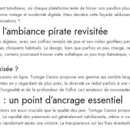
nt tumultueux, où chaque plateforme tente de hisser son pavillon plus
rme vintage et modernité digitale. Mais derrière cette façade séduisan
ensations ?
l’ambiance pirate revisitée
ots digitaux, avec ses coffres remplis de jeux et ses voiles gonflées p
s clinquants habituels. Le design, bien que parfois un peu chargé, rap
is, certains pourraient trouver cette esthétique un peu trop thématique,
uisée ?
 un casino en ligne. Tortuga Casino propose une gamme qui semble la
ais en y regardant de plus près, la diversité se réduit parfois à une s
’originalité et de la profondeur de l’offre. Les amateurs de nouveautés 
: un point d’ancrage essentiel
tions est aussi cruciale que la qualité des jeux. Tortuga Casino propos
s. La rapidité des paiements est généralement satisfaisante, même si c
 rapidement après une victoire. La transparence sur les frais éventuels r