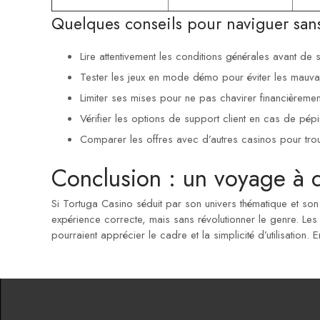
Quelques conseils pour naviguer san
Lire attentivement les conditions générales avant de 
Tester les jeux en mode démo pour éviter les mauvai
Limiter ses mises pour ne pas chavirer financièremen
Vérifier les options de support client en cas de pépi
Comparer les offres avec d’autres casinos pour trouv
Conclusion : un voyage à 
Si Tortuga Casino séduit par son univers thématique et son 
expérience correcte, mais sans révolutionner le genre. Les
pourraient apprécier le cadre et la simplicité d’utilisatio