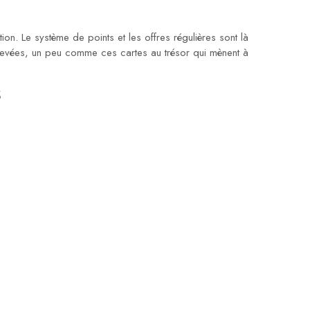
on. Le système de points et les offres régulières sont là
élevées, un peu comme ces cartes au trésor qui mènent à
s