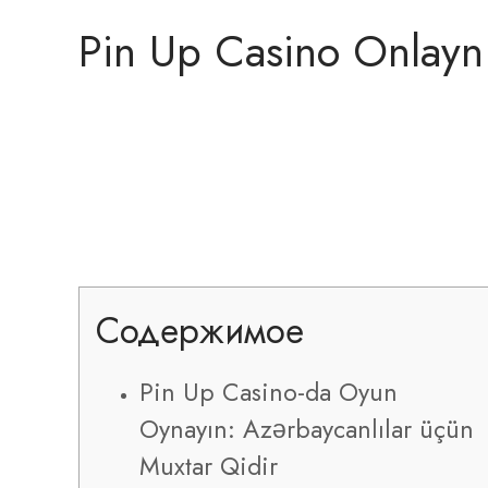
Pin Up Casino Onlay
Содержимое
Pin Up Casino-da Oyun
Oynayın: Azərbaycanlılar üçün
Muxtar Qidir