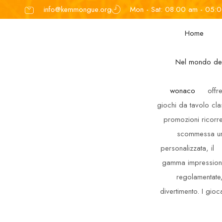
info@kemmongue.org
Mon - Sat: 08.00 am - 05:
Home
Nel mondo del 
wonaco
offre
giochi da tavolo cla
promozioni ricorre
scommessa un’
personalizzata, il
gamma impressionan
regolamentate,
divertimento. I gioc