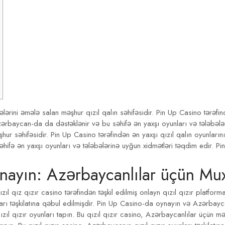
lərini əmələ salan məşhur qızıl qalın səhifəsidir. Pin Up Casino tərəfin
zərbaycan-da da dəstəklənir və bu səhifə ən yaxşı oyunları və tələbələr
hur səhifəsidir. Pin Up Casino tərəfindən ən yaxşı qızıl qalın oyunların
fə ən yaxşı oyunları və tələbələrinə uyğun xidmətləri təqdim edir. Pin 
ayın: Azərbaycanlılar üçün Mux
l qız qızır casino tərəfindən təşkil edilmiş onlayn qızıl qızır platforma
arı təşkilatına qəbul edilmişdir. Pin Up Casino-da oynayın və Azərbaycan
ıl qızır oyunları tapın. Bu qızıl qızır casino, Azərbaycanlılar üçün m