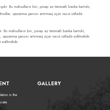
. Bu məhsulların biri, pinap az təminatlı banka kartıdır,
hsullar, qazanma şansını artırmaq üçün necə istifadə
Bu məhsulların biri, pinap az təminatlı banka kartıdır,
 qazanma şansını artırmaq üçün necə istifadə edilməlidir.
edilməlidir.
ENT
GALLERY
ion is the
icate