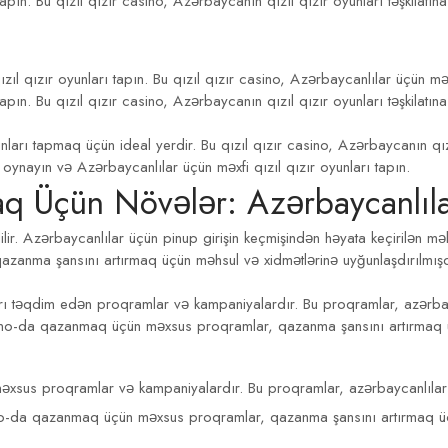
pın. Bu qızıl qızır casino, Azərbaycanın qızıl qızır oyunları təşkilatın
ıl qızır oyunları tapın. Bu qızıl qızır casino, Azərbaycanlılar üçün m
pın. Bu qızıl qızır casino, Azərbaycanın qızıl qızır oyunları təşkilatın
ları tapmaq üçün ideal yerdir. Bu qızıl qızır casino, Azərbaycanın qızı
a oynayın və Azərbaycanlılar üçün məxfi qızıl qızır oyunları tapın.
q Üçün Növələr: Azərbaycanlıla
r. Azərbaycanlılar üçün pinup girişin keçmişindən həyata keçirilən mə
zanma şansını artırmaq üçün məhsul və xidmətlərinə uyğunlaşdırılmışdır.
arı təqdim edən proqramlar və kampaniyalardır. Bu proqramlar, azərb
Casino-da qazanmaq üçün məxsus proqramlar, qazanma şansını artırmaq 
xsus proqramlar və kampaniyalardır. Bu proqramlar, azərbaycanlılar
sino-da qazanmaq üçün məxsus proqramlar, qazanma şansını artırmaq ü