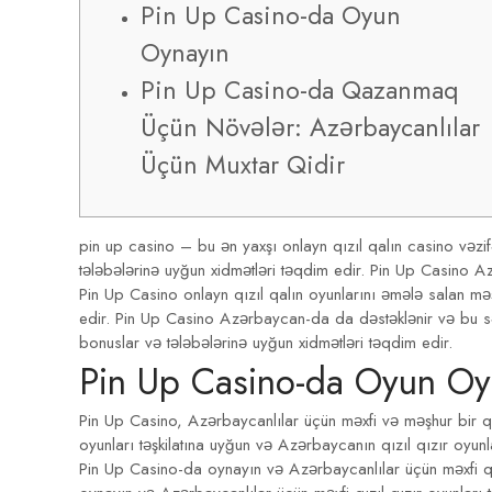
Pin Up Casino-da Oyun
Oynayın
Pin Up Casino-da Qazanmaq
Üçün Növələr: Azərbaycanlılar
Üçün Muxtar Qidir
pin up casino
– bu ən yaxşı onlayn qızıl qalın casino vəzifə
tələbələrinə uyğun xidmətləri təqdim edir. Pin Up Casino A
Pin Up Casino onlayn qızıl qalın oyunlarını əmələ salan məş
edir. Pin Up Casino Azərbaycan-da da dəstəklənir və bu səhi
bonuslar və tələbələrinə uyğun xidmətləri təqdim edir.
Pin Up Casino-da Oyun Oyn
Pin Up Casino, Azərbaycanlılar üçün məxfi və məşhur bir qızı
oyunları təşkilatına uyğun və Azərbaycanın qızıl qızır oyunl
Pin Up Casino-da oynayın və Azərbaycanlılar üçün məxfi qız