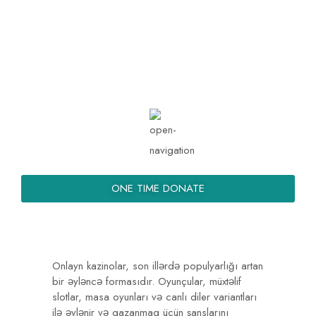
info@kemmongue.org
Mon - Sat: 08.00 am - 05:00
ONE TIME DONATE
Onlayn kazinolar, son illərdə populyarlığı artan
bir əyləncə formasıdır. Oyunçular, müxtəlif
slotlar, masa oyunları və canlı diler variantları
ilə əylənir və qazanmaq üçün şanslarını