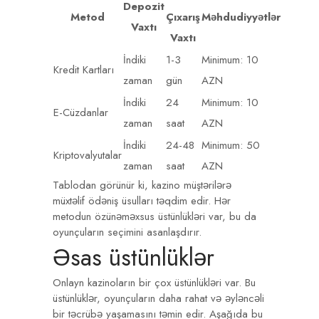
Depozit
Metod
Çıxarış
Məhdudiyyətlər
Vaxtı
Vaxtı
İndiki
1-3
Minimum: 10
Kredit Kartları
zaman
gün
AZN
İndiki
24
Minimum: 10
E-Cüzdanlar
zaman
saat
AZN
İndiki
24-48
Minimum: 50
Kriptovalyutalar
zaman
saat
AZN
Tablodan görünür ki, kazino müştərilərə
müxtəlif ödəniş üsulları təqdim edir. Hər
metodun özünəməxsus üstünlükləri var, bu da
oyunçuların seçimini asanlaşdırır.
Əsas üstünlüklər
Onlayn kazinoların bir çox üstünlükləri var. Bu
üstünlüklər, oyunçuların daha rahat və əyləncəli
bir təcrübə yaşamasını təmin edir. Aşağıda bu