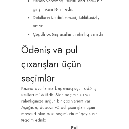
Hesab yaratmaq, sürətli and sadə bir
giriş imkanı təmin edir.
Detalların təsdiqlənməsi, təhlükəsizliyi
artırır.
Çeşidli ödəniş üsulları, rahatlıq yaradır.
Ödəniş və pul
çıxarışları üçün
seçimlər
Kazino oyunlarına başlamaq üçün ödəniş
üsulları müxtəlifdir. Sizin seçiminizə və
rahatlığınıza uyğun bir çox variant var.
Aşağıda, depozit və pul çıxarışları üçün
mövcud olan bəzi seçimlərin müqayisəsini
təqdim edirik:
Pul