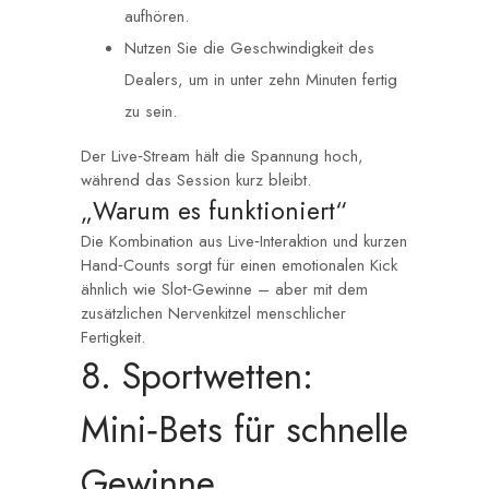
aufhören.
Nutzen Sie die Geschwindigkeit des
Dealers, um in unter zehn Minuten fertig
zu sein.
Der Live‑Stream hält die Spannung hoch,
während das Session kurz bleibt.
„Warum es funktioniert“
Die Kombination aus Live‑Interaktion und kurzen
Hand‑Counts sorgt für einen emotionalen Kick
ähnlich wie Slot‑Gewinne – aber mit dem
zusätzlichen Nervenkitzel menschlicher
Fertigkeit.
8. Sportwetten:
Mini‑Bets für schnelle
Gewinne