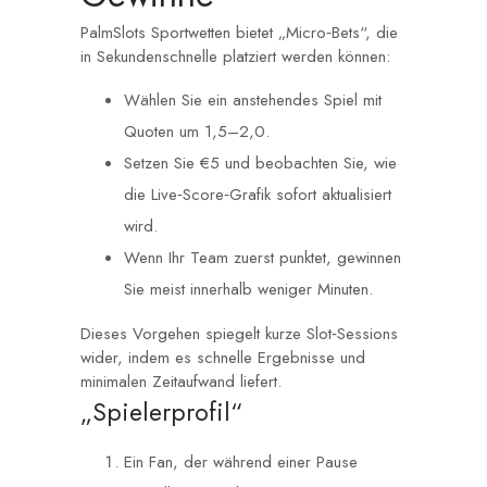
PalmSlots Sportwetten bietet „Micro‑Bets“, die
in Sekundenschnelle platziert werden können:
Wählen Sie ein anstehendes Spiel mit
Quoten um 1,5–2,0.
Setzen Sie €5 und beobachten Sie, wie
die Live‑Score‑Grafik sofort aktualisiert
wird.
Wenn Ihr Team zuerst punktet, gewinnen
Sie meist innerhalb weniger Minuten.
Dieses Vorgehen spiegelt kurze Slot‑Sessions
wider, indem es schnelle Ergebnisse und
minimalen Zeitaufwand liefert.
„Spielerprofil“
Ein Fan, der während einer Pause