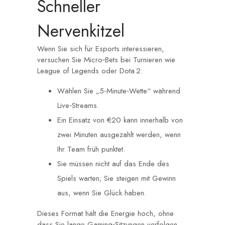
Schneller
Nervenkitzel
Wenn Sie sich für Esports interessieren,
versuchen Sie Micro‑Bets bei Turnieren wie
League of Legends oder Dota 2:
Wählen Sie „5‑Minute‑Wette“ während
Live‑Streams.
Ein Einsatz von €20 kann innerhalb von
zwei Minuten ausgezahlt werden, wenn
Ihr Team früh punktet.
Sie müssen nicht auf das Ende des
Spiels warten; Sie steigen mit Gewinn
aus, wenn Sie Glück haben.
Dieses Format hält die Energie hoch, ohne
dass Sie lange Gaming‑Sitzungen verfolgen