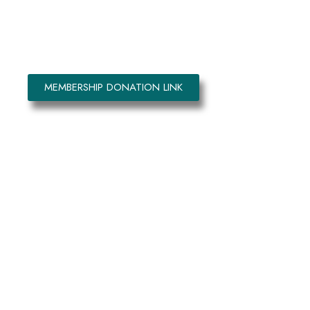
seeks to eradicate poverty in Africa starting with
sponsoring a child’s education. Join this great move
today. (Automatically monthly $10 for member)
MEMBERSHIP DONATION LINK
GALLERY
Made by Bovoult Technologies - Copyright 2024