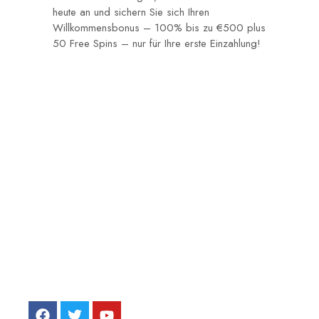
heute an und sichern Sie sich Ihren
Willkommensbonus – 100% bis zu €500 plus
50 Free Spins – nur für Ihre erste Einzahlung!
ABOUT US
Our Vision is to create a haven for disenfranchised
children. There, they will be protected and cared for.
Our aim is to develop a system that creates opportunities
for them to fulfill their purpose in life.