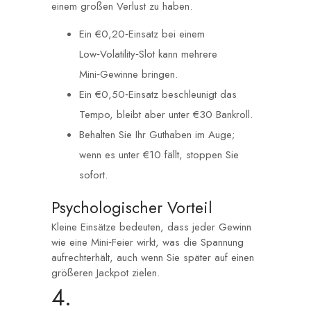
einem großen Verlust zu haben.
Ein €0,20‑Einsatz bei einem
Low‑Volatility‑Slot kann mehrere
Mini‑Gewinne bringen.
Ein €0,50‑Einsatz beschleunigt das
Tempo, bleibt aber unter €30 Bankroll.
Behalten Sie Ihr Guthaben im Auge;
wenn es unter €10 fällt, stoppen Sie
sofort.
Psychologischer Vorteil
Kleine Einsätze bedeuten, dass jeder Gewinn
wie eine Mini‑Feier wirkt, was die Spannung
aufrechterhält, auch wenn Sie später auf einen
größeren Jackpot zielen.
4.