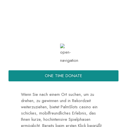
info@kemmongue.org
Mon - Sat: 08.00 am - 05:00
ONE TIME DONATE
Wenn Sie nach einem Ort suchen, um zu
drehen, zu gewinnen und in Rekordzeit
weiterzuziehen, bietet PalmSlots casino ein
schickes, mobilfreundliches Erlebnis, das
Ihnen kurze, hochintensive Spielphasen
ermöglicht. Bereits beim ersten Klick begrüßt