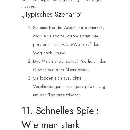
müssen.
„Typisches Szenario“
Sie sind bei der Arbeit und bemerken,
dass ein Esports‑Stream startet; Sie
platzieren eine Micro‑Wette auf dem
Weg nach Hause.
Das Match endet schnell; Sie holen den
Gewinn vor dem Abendessen.
Sie loggen sich aus, ohne
Verpflichtungen – nur genug Spannung,
um den Tag aufzufrischen.
11. Schnelles Spiel:
Wie man stark