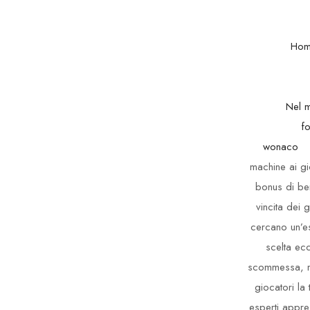
info@kemmongue.org
Mon - Sat: 08.0
Ho
Nel m
f
wonaco
machine ai gio
bonus di ben
vincita dei
cercano un’es
scelta ec
scommessa, ma
giocatori la 
esperti apprez