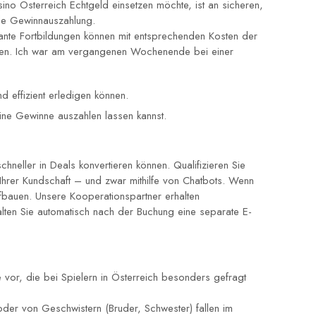
no Österreich Echtgeld einsetzen möchte, ist an sicheren,
ale Gewinnauszahlung.
ante Fortbildungen können mit entsprechenden Kosten der
kommen. Ich war am vergangenen Wochenende bei einer
d effizient erledigen können.
ine Gewinne auszahlen lassen kannst.
chneller in Deals konvertieren können. Qualifizieren Sie
 Ihrer Kundschaft – und zwar mithilfe von Chatbots. Wenn
ufbauen. Unsere Kooperationspartner erhalten
rhalten Sie automatisch nach der Buchung eine separate E-
e vor, die bei Spielern in Österreich besonders gefragt
oder von Geschwistern (Bruder, Schwester) fallen im