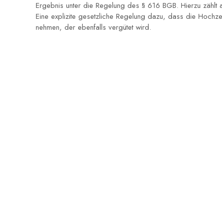
Ergebnis unter die Regelung des § 616 BGB. Hierzu zählt auf
Eine explizite gesetzliche Regelung dazu, dass die Hochze
nehmen, der ebenfalls vergütet wird.
ABOUT US
AL
Our Vision is to create a haven
for disenfranchised children.
There, they will be protected and
cared for. Our aim is to develop
a system that creates
opportunities for them to fulfill their