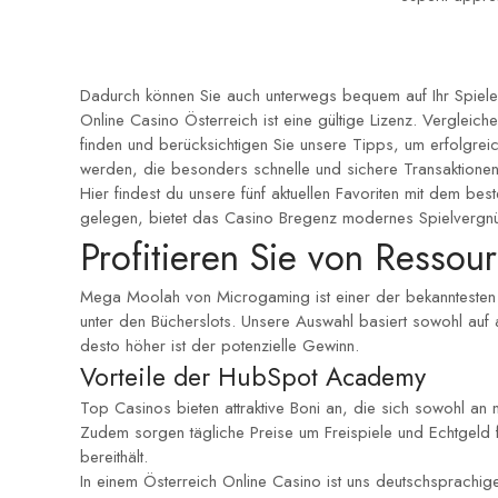
Dadurch können Sie auch unterwegs bequem auf Ihr Spielerko
Online Casino Österreich ist eine gültige Lizenz. Vergleic
finden und berücksichtigen Sie unsere Tipps, um erfolgrei
werden, die besonders schnelle und sichere Transaktione
Hier findest du unsere fünf aktuellen Favoriten mit dem bes
gelegen, bietet das Casino Bregenz modernes Spielvergnüg
Profitieren Sie von Ressour
Mega Moolah von Microgaming ist einer der bekanntesten pr
unter den Bücherslots. Unsere Auswahl basiert sowohl auf a
desto höher ist der potenzielle Gewinn.
Vorteile der HubSpot Academy
Top Casinos bieten attraktive Boni an, die sich sowohl an 
Zudem sorgen tägliche Preise um Freispiele und Echtgeld f
bereithält.
In einem Österreich Online Casino ist uns deutschsprachig