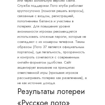
или через мобильную версию сайта.
Служба поддержки Лото клуба работает
круглосуточно (помогая решать вопросы),
связанные с входом, регистрацией,
пополнением баланса и участием в
лотереях. Для повышения уровня
анонимности игрокам рекомендуется
использовать сложные пароли, которые не
совпадают с их номером телефона. Таким
образом (Лото 37 является официальным
порталом), где легальность, прозрачность
и контроль сочетаются с современным
онлайн-форматом удобства. Сайт
акцентирует внимание на принципах
ответственной игры (призывая игроков
рассматривать лотерею как развлечение), а
не как источник дохода.
Результаты лотереи
«Русское лото»