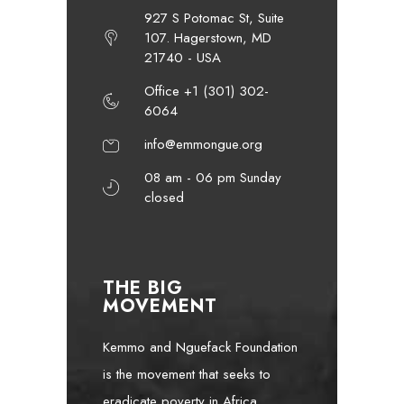
927 S Potomac St, Suite
107. Hagerstown, MD
21740 - USA
Office +1 (301) 302-
6064
info@emmongue.org
08 am - 06 pm Sunday
closed
THE BIG
MOVEMENT
Kemmo and Nguefack Foundation
is the movement that seeks to
eradicate poverty in Africa