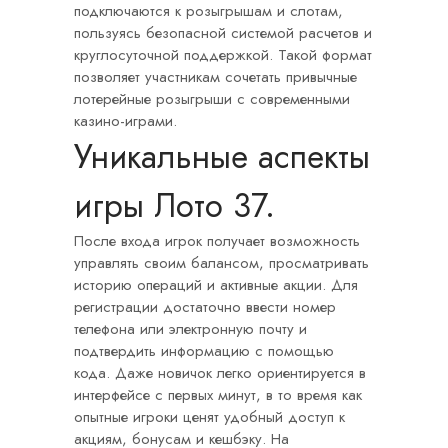
подключаются к розыгрышам и слотам,
пользуясь безопасной системой расчетов и
круглосуточной поддержкой. Такой формат
позволяет участникам сочетать привычные
лотерейные розыгрыши с современными
казино-играми.
Уникальные аспекты
игры Лото 37.
После входа игрок получает возможность
управлять своим балансом, просматривать
историю операций и активные акции. Для
регистрации достаточно ввести номер
телефона или электронную почту и
подтвердить информацию с помощью
кода. Даже новичок легко ориентируется в
интерфейсе с первых минут, в то время как
опытные игроки ценят удобный доступ к
акциям, бонусам и кешбэку. На