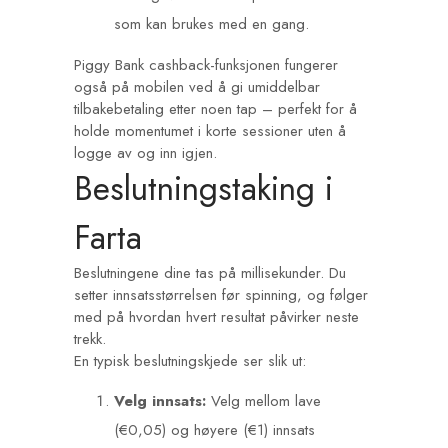
som kan brukes med en gang.
Piggy Bank cashback-funksjonen fungerer
også på mobilen ved å gi umiddelbar
tilbakebetaling etter noen tap – perfekt for å
holde momentumet i korte sessioner uten å
logge av og inn igjen.
Beslutningstaking i
Farta
Beslutningene dine tas på millisekunder. Du
setter innsatsstørrelsen før spinning, og følger
med på hvordan hvert resultat påvirker neste
trekk.
En typisk beslutningskjede ser slik ut:
Velg innsats:
Velg mellom lave
(€0,05) og høyere (€1) innsats