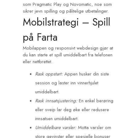
som Pragmatic Play og Novomatic, noe som
sikrer jevn spilling og pålitelige utbetalinger.
Mobilstrategi – Spill
på Farta
Mobilappen og responsivt webdesign gjør at
du kan starte et spill umiddelbart fra telefonen
eller nettbrettet.
Rask oppstart:
Appen husker din siste
session og laster inn vinnerhjulet
umiddelbart.
Rask innsatsjustering:
En enkel berøring
eller sveip lar deg øke eller redusere
innsatsen umiddelbart.
Umiddelbare varsler:
Motta varsler om
store gevinster eller spesielle bonuser