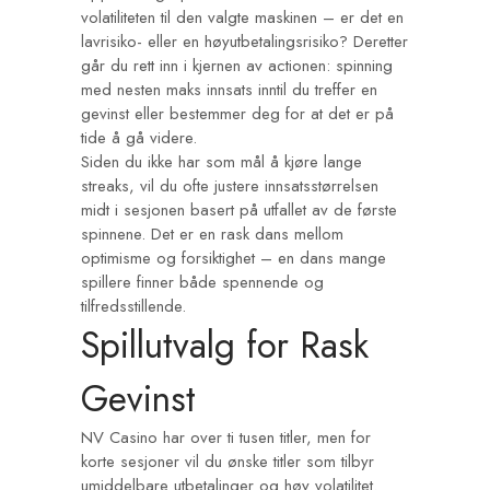
volatiliteten til den valgte maskinen – er det en
lavrisiko- eller en høyutbetalingsrisiko? Deretter
går du rett inn i kjernen av actionen: spinning
med nesten maks innsats inntil du treffer en
gevinst eller bestemmer deg for at det er på
tide å gå videre.
Siden du ikke har som mål å kjøre lange
streaks, vil du ofte justere innsatsstørrelsen
midt i sesjonen basert på utfallet av de første
spinnene. Det er en rask dans mellom
optimisme og forsiktighet – en dans mange
spillere finner både spennende og
tilfredsstillende.
Spillutvalg for Rask
Gevinst
NV Casino har over ti tusen titler, men for
korte sesjoner vil du ønske titler som tilbyr
umiddelbare utbetalinger og høy volatilitet.