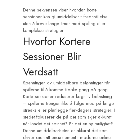
Denne sekvensen viser hvordan korte
sessioner kan gi umiddelbar tilfredsstillelse
uten å kreve lange timer med spilling eller
komplekse strategier.
Hvorfor Kortere
Sessioner Blir
Verdsatt
Spenningen av umiddelbare belønninger får
spillerne til å komme tilbake gang på gang.
Korte sessioner reduserer kognitiv belastning
– spillerne trenger ikke å følge med på lange
streaks eller planlegge fler-dagers strategier. I
stedet fokuserer de på det som skjer akkurat
nå: landet det spinnet? Er det en ny mulighet?
Denne umiddelbarheten er akkurat det som
driver gjentatt engasjement i moderne online