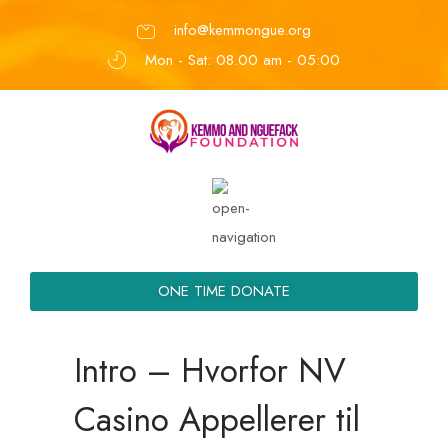
info@kemmongue.org
Mon - Sat: 08.00 am - 05:00
ONE TIME DONATE
Intro – Hvorfor NV
Casino Appellerer til