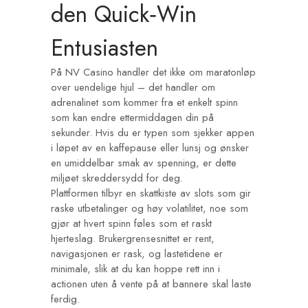
den Quick‑Win
Entusiasten
På NV Casino handler det ikke om maratonløp
over uendelige hjul – det handler om
adrenalinet som kommer fra et enkelt spinn
som kan endre ettermiddagen din på
sekunder. Hvis du er typen som sjekker appen
i løpet av en kaffepause eller lunsj og ønsker
en umiddelbar smak av spenning, er dette
miljøet skreddersydd for deg.
Plattformen tilbyr en skattkiste av slots som gir
raske utbetalinger og høy volatilitet, noe som
gjør at hvert spinn føles som et raskt
hjerteslag. Brukergrensesnittet er rent,
navigasjonen er rask, og lastetidene er
minimale, slik at du kan hoppe rett inn i
actionen uten å vente på at bannere skal laste
ferdig.