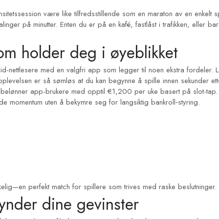
sitetssession være like tilfredsstillende som en maraton av en enkelt sp
linger på minutter. Enten du er på en kafé, fastlåst i trafikken, eller 
som holder deg i øyeblikket
id-nettlesere med en valgfri app som legger til noen ekstra fordeler. 
opplevelsen er så sømløs at du kan begynne å spille innen sekunder ett
belønner app-brukere med opptil €1,200 per uke basert på slot-tap. F
lde momentum uten å bekymre seg for langsiktig bankroll‑styring.
kkelig—en perfekt match for spillere som trives med raske beslutninger.
kynder dine gevinster