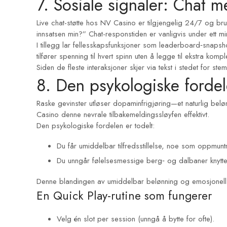
7. Sosiale signaler: Chat 
Live chat-støtte hos NV Casino er tilgjengelig 24/7 og bruk
innsatsen min?” Chat-responstiden er vanligvis under ett min
I tillegg lar fellesskapsfunksjoner som leaderboard‑snap
tilfører spenning til hvert spinn uten å legge til ekstra komple
Siden de fleste interaksjoner skjer via tekst i stedet for st
8. Den psykologiske fordel
Raske gevinster utløser dopaminfrigjøring—et naturlig beløn
Casino denne nevrale tilbakemeldingssløyfen effektivt.
Den psykologiske fordelen er todelt:
Du får umiddelbar tilfredsstillelse, noe som oppmuntrer 
Du unngår følelsesmessige berg‑ og dalbaner knyttet
Denne blandingen av umiddelbar belønning og emosjonell stabil
En Quick Play-rutine som fungerer
Velg én slot per session (unngå å bytte for ofte).