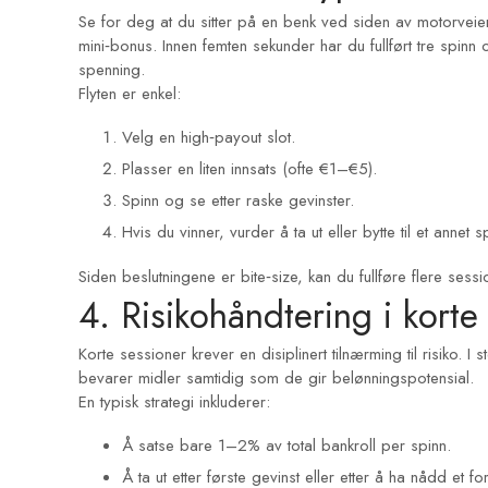
Se for deg at du sitter på en benk ved siden av motorveie
mini‑bonus. Innen femten sekunder har du fullført tre spi
spenning.
Flyten er enkel:
Velg en high‑payout slot.
Plasser en liten innsats (ofte €1–€5).
Spinn og se etter raske gevinster.
Hvis du vinner, vurder å ta ut eller bytte til et annet spi
Siden beslutningene er bite‑size, kan du fullføre flere sess
4. Risikohåndtering i korte
Korte sessioner krever en disiplinert tilnærming til risiko
bevarer midler samtidig som de gir belønningspotensial.
En typisk strategi inkluderer:
Å satse bare 1–2% av total bankroll per spinn.
Å ta ut etter første gevinst eller etter å ha nådd et fo