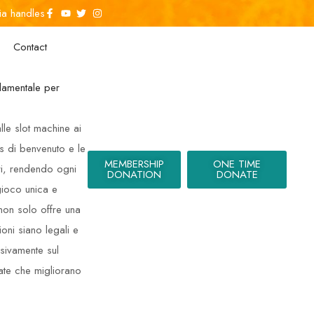
ia handles
Contact
ndamentale per
le slot machine ai
us di benvenuto e le
MEMBERSHIP
ONE TIME
ori, rendendo ogni
DONATION
DONATE
gioco unica e
non solo offre una
ni siano legali e
usivamente sul
nzate che migliorano