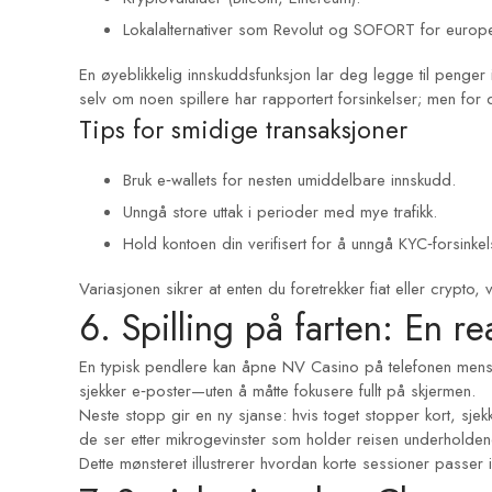
Lokalalternativer som Revolut og SOFORT for europei
En øyeblikkelig innskuddsfunksjon lar deg legge til penge
selv om noen spillere har rapportert forsinkelser; men for
Tips for smidige transaksjoner
Bruk e‑wallets for nesten umiddelbare innskudd.
Unngå store uttak i perioder med mye trafikk.
Hold kontoen din verifisert for å unngå KYC‑forsinkel
Variasjonen sikrer at enten du foretrekker fiat eller crypto,
6. Spilling på farten: En re
En typisk pendlere kan åpne NV Casino på telefonen mens
sjekker e‑poster—uten å måtte fokusere fullt på skjermen.
Neste stopp gir en ny sjanse: hvis toget stopper kort, sjek
de ser etter mikrogevinster som holder reisen underholden
Dette mønsteret illustrerer hvordan korte sessioner passer 