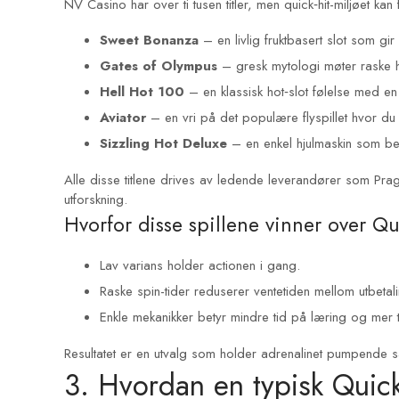
NV Casino har over ti tusen titler, men quick‑hit-miljøet ka
Sweet Bonanza
– en livlig fruktbasert slot som gir
Gates of Olympus
– gresk mytologi møter raske h
Hell Hot 100
– en klassisk hot‑slot følelse med en r
Aviator
– en vri på det populære flyspillet hvor du 
Sizzling Hot Deluxe
– en enkel hjulmaskin som be
Alle disse titlene drives av ledende leverandører som Prag
utforskning.
Hvorfor disse spillene vinner over Qu
Lav varians holder actionen i gang.
Raske spin-tider reduserer ventetiden mellom utbetali
Enkle mekanikker betyr mindre tid på læring og mer t
Resultatet er en utvalg som holder adrenalinet pumpende sa
3. Hvordan en typisk Quick