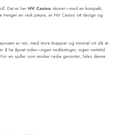
ill. Det er her
NV Casino
skinner—med en kompakt,
bare trenger en rask pause, er
NV Casino
sitt design og
Layouten er ren, med store knapper og minimal rot slik at
er å ha åpnet siden—ingen nedlastinger, ingen ventetid.
or en spiller som ønsker raske gevinster, føles denne