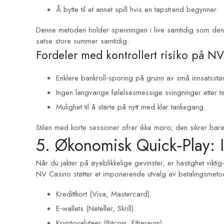
Å bytte til et annet spill hvis en tapstrend begynner.
Denne metoden holder spenningen i live samtidig som den be
satse store summer samtidig.
Fordeler med kontrollert risiko på N
Enklere bankroll‑sporing på grunn av små innsatsstør
Ingen langvarige følelsesmessige svingninger etter t
Mulighet til å starte på nytt med klar tankegang.
Stilen med korte sessioner ofrer ikke moro; den sikrer bare
5. Økonomisk Quick‑Play: 
Når du jakter på øyeblikkelige gevinster, er hastighet viktig
NV Casino støtter et imponerende utvalg av betalingsmeto
Kredittkort (Visa, Mastercard).
E‑wallets (Neteller, Skrill).
Kryptovalutaer (Bitcoin, Ethereum).