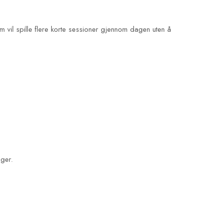
m vil spille flere korte sessioner gjennom dagen uten å
nger.