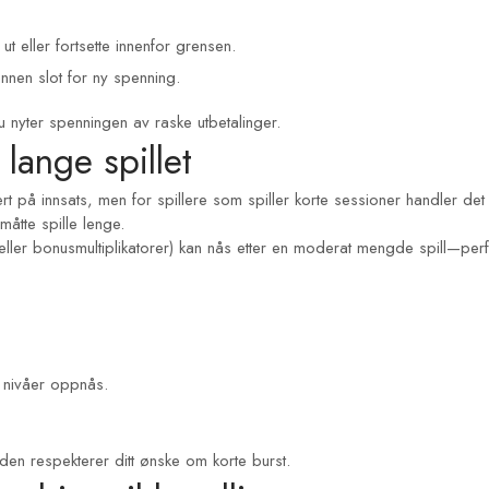
ut eller fortsette innenfor grensen.
 annen slot for ny spenning.
du nyter spenningen av raske utbetalinger.
 lange spillet
å innsats, men for spillere som spiller korte sessioner handler det o
åtte spille lenge.
ler bonusmultiplikatorer) kan nås etter en moderat mengde spill—perf
m nivåer oppnås.
den respekterer ditt ønske om korte burst.