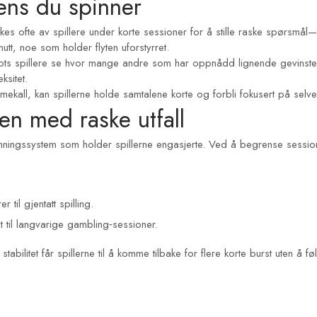
mens du spinner
es ofte av spillere under korte sessioner for å stille raske spørsmål—s
utt, noe som holder flyten uforstyrret.
shots spillere se hvor mange andre som har oppnådd lignende gevinst
ksitet.
emmekall, kan spillerne holde samtalene korte og forbli fokusert på selve 
en med raske utfall
ningssystem som holder spillerne engasjerte. Ved å begrense sessioner 
til gjentatt spilling.
 til langvarige gambling‑sessioner.
itet får spillerne til å komme tilbake for flere korte burst uten å føle s