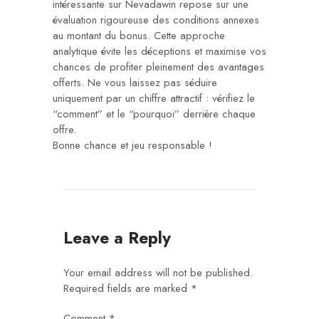
intéressante sur Nevadawin repose sur une
évaluation rigoureuse des conditions annexes
au montant du bonus. Cette approche
analytique évite les déceptions et maximise vos
chances de profiter pleinement des avantages
offerts. Ne vous laissez pas séduire
uniquement par un chiffre attractif : vérifiez le
“comment” et le “pourquoi” derrière chaque
offre.
Bonne chance et jeu responsable !
Leave a Reply
Your email address will not be published.
Required fields are marked
*
Comment
*