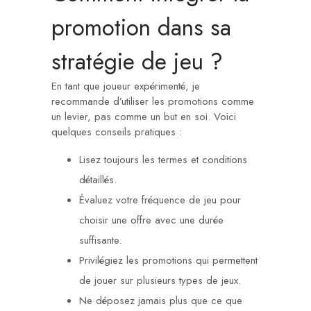
promotion dans sa
stratégie de jeu ?
En tant que joueur expérimenté, je
recommande d’utiliser les promotions comme
un levier, pas comme un but en soi. Voici
quelques conseils pratiques :
Lisez toujours les termes et conditions
détaillés.
Évaluez votre fréquence de jeu pour
choisir une offre avec une durée
suffisante.
Privilégiez les promotions qui permettent
de jouer sur plusieurs types de jeux.
Ne déposez jamais plus que ce que