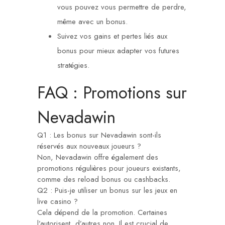
vous pouvez vous permettre de perdre,
même avec un bonus.
Suivez vos gains et pertes liés aux
bonus pour mieux adapter vos futures
stratégies.
FAQ : Promotions sur
Nevadawin
Q1 : Les bonus sur Nevadawin sont-ils
réservés aux nouveaux joueurs ?
Non, Nevadawin offre également des
promotions régulières pour joueurs existants,
comme des reload bonus ou cashbacks.
Q2 : Puis-je utiliser un bonus sur les jeux en
live casino ?
Cela dépend de la promotion. Certaines
l’autorisent, d’autres non. Il est crucial de