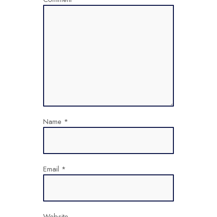
Name
*
Email
*
Website