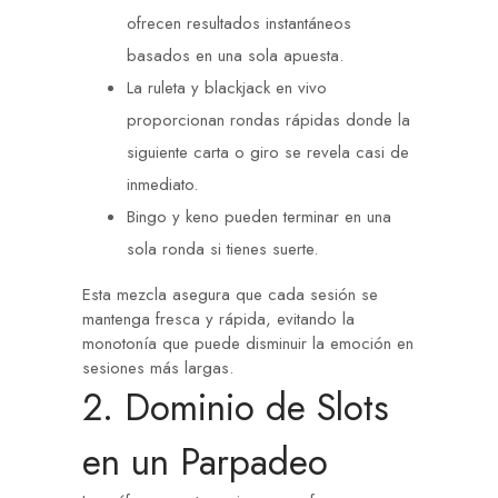
ofrecen resultados instantáneos
basados en una sola apuesta.
La ruleta y blackjack en vivo
proporcionan rondas rápidas donde la
siguiente carta o giro se revela casi de
inmediato.
Bingo y keno pueden terminar en una
sola ronda si tienes suerte.
Esta mezcla asegura que cada sesión se
mantenga fresca y rápida, evitando la
monotonía que puede disminuir la emoción en
sesiones más largas.
2. Dominio de Slots
en un Parpadeo