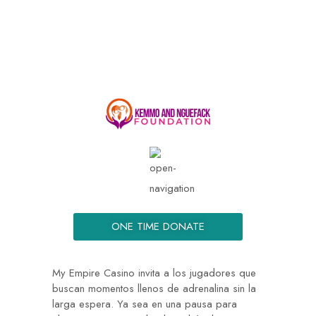
info@kemmongue.org
Mon - Sat: 08.00 am -
05:00
ONE TIME DONATE
My Empire Casino invita a los jugadores que
buscan momentos llenos de adrenalina sin la
larga espera. Ya sea en una pausa para