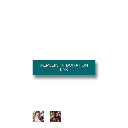
is the movement that seeks to
eradicate poverty in Africa
starting with sponsoring a child’s
education. Join this great move
today. (Automatically monthly $10
for member)
MEMBERSHIP DONATION
LINK
GALLERY