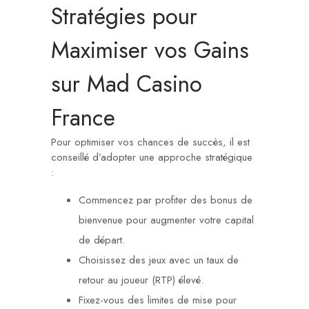
Stratégies pour
Maximiser vos Gains
sur Mad Casino
France
Pour optimiser vos chances de succès, il est
conseillé d’adopter une approche stratégique
:
Commencez par profiter des bonus de
bienvenue pour augmenter votre capital
de départ.
Choisissez des jeux avec un taux de
retour au joueur (RTP) élevé.
Fixez-vous des limites de mise pour