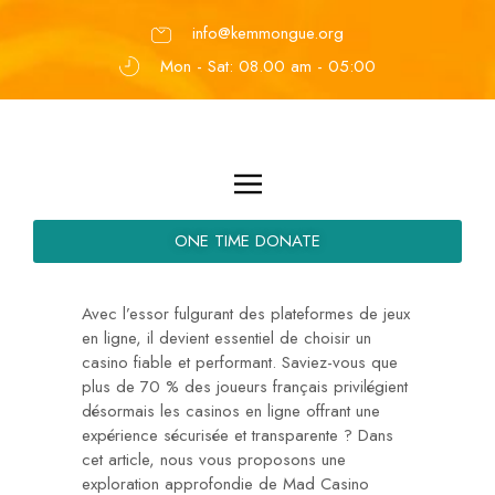
info@kemmongue.org
Mon - Sat: 08.00 am - 05:00
ONE TIME DONATE
Avec l’essor fulgurant des plateformes de jeux
en ligne, il devient essentiel de choisir un
casino fiable et performant. Saviez-vous que
plus de 70 % des joueurs français privilégient
désormais les casinos en ligne offrant une
expérience sécurisée et transparente ? Dans
cet article, nous vous proposons une
exploration approfondie de Mad Casino