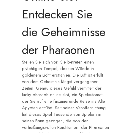
Entdecken Sie
die Geheimnisse
der Pharaonen
Stellen Sie sich vor, Sie betreten einen
prächtigen Tempel, dessen Wände in
goldenem Licht erstrahlen. Die Luft ist erfüllt
von dem Geheimnis längst vergangener
Zeiten. Genau dieses Gefühl vermittelt der
lucky pharaoh online slot
, ein Spielautomat,
der Sie auf eine faszinierende Reise ins Alte
Ägypten entführt. Seit seiner Veröffentlichung
hat dieses Spiel Tausende von Spielern in
seinen Bann gezogen, die von den
verheißungsvollen Reichtümern der Pharaonen