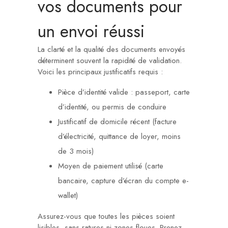
vos documents pour
un envoi réussi
La clarté et la qualité des documents envoyés
déterminent souvent la rapidité de validation.
Voici les principaux justificatifs requis :
Pièce d’identité valide : passeport, carte
d’identité, ou permis de conduire
Justificatif de domicile récent (facture
d’électricité, quittance de loyer, moins
de 3 mois)
Moyen de paiement utilisé (carte
bancaire, capture d’écran du compte e-
wallet)
Assurez-vous que toutes les pièces soient
lisibles, sans ratures ni zones floues. Prenez