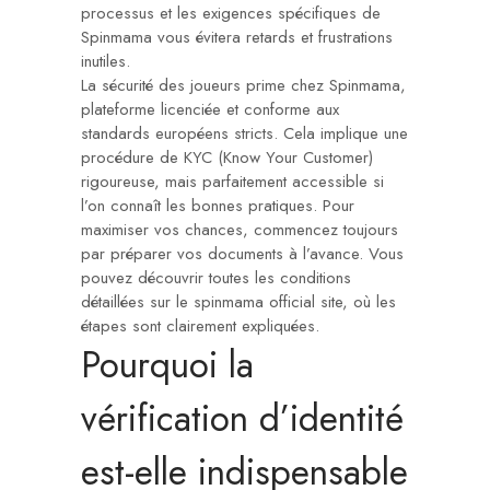
processus et les exigences spécifiques de
Spinmama vous évitera retards et frustrations
inutiles.
La sécurité des joueurs prime chez Spinmama,
plateforme licenciée et conforme aux
standards européens stricts. Cela implique une
procédure de KYC (Know Your Customer)
rigoureuse, mais parfaitement accessible si
l’on connaît les bonnes pratiques. Pour
maximiser vos chances, commencez toujours
par préparer vos documents à l’avance. Vous
pouvez découvrir toutes les conditions
détaillées sur le
spinmama official site
, où les
étapes sont clairement expliquées.
Pourquoi la
vérification d’identité
est-elle indispensable