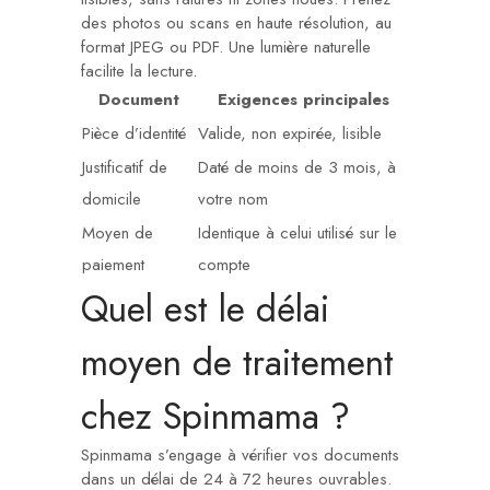
des photos ou scans en haute résolution, au
format JPEG ou PDF. Une lumière naturelle
facilite la lecture.
Document
Exigences principales
Pièce d’identité
Valide, non expirée, lisible
Justificatif de
Daté de moins de 3 mois, à
domicile
votre nom
Moyen de
Identique à celui utilisé sur le
paiement
compte
Quel est le délai
moyen de traitement
chez Spinmama ?
Spinmama s’engage à vérifier vos documents
dans un délai de 24 à 72 heures ouvrables.