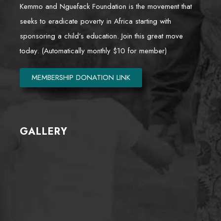
Kemmo and Nguefack Foundation is the movement that
seeks to eradicate poverty in Africa starting with
sponsoring a child’s education. Join this great move
today. (Automatically monthly $10 for member)
MEMBERSHIP DONATION LINK
GALLERY