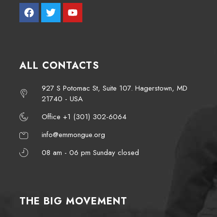
ALL CONTACTS
927 S Potomac St, Suite 107. Hagerstown, MD
21740 - USA
Office +1 (301) 302-6064
info@emmongue.org
08 am - 06 pm Sunday closed
THE BIG MOVEMENT