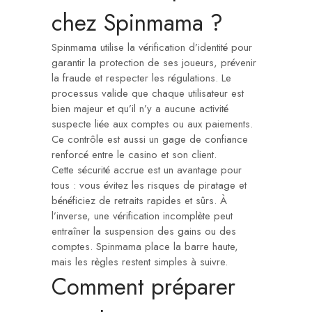
chez Spinmama ?
Spinmama utilise la vérification d’identité pour
garantir la protection de ses joueurs, prévenir
la fraude et respecter les régulations. Le
processus valide que chaque utilisateur est
bien majeur et qu’il n’y a aucune activité
suspecte liée aux comptes ou aux paiements.
Ce contrôle est aussi un gage de confiance
renforcé entre le casino et son client.
Cette sécurité accrue est un avantage pour
tous : vous évitez les risques de piratage et
bénéficiez de retraits rapides et sûrs. À
l’inverse, une vérification incomplète peut
entraîner la suspension des gains ou des
comptes. Spinmama place la barre haute,
mais les règles restent simples à suivre.
Comment préparer