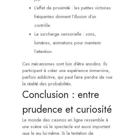
L’effet de proximité : les petites victoires
fréquentes donnent l’illusion d’un
contrôle.
La surcharge sensorielle : sons,
lumières, animations pour maintenir
l’attention.
Ces mécanismes sont loin d’être anodins. Ils
participent à créer une expérience immersive,
parfois addictive, qui peut faire perdre de vue
la réalité des probabilités.
Conclusion : entre
prudence et curiosité
Le monde des casinos en ligne ressemble à
une scène où le spectacle est aussi important
que le jeu lui-même. Si la tentation de