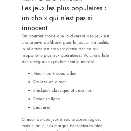
Les jeux les plus populaires :
un choix qui n’est pas si
innocent
On pourrait croire que la diversité des jeux est
une preuve de liberté pour le joueur. En réalité,
la sélection est souvent dictée par ce qui
rapporte le plus aux opérateurs. Voici une liste
des catégories qui dominent le marché :
Machines à sous vidéo
Roulette en direct
Blackjack classique et variantes
Poker en ligne
Baccarat
Chacun de ces jeux a ses propres règles,
mais surtout, ses marges bénéficiaires bien