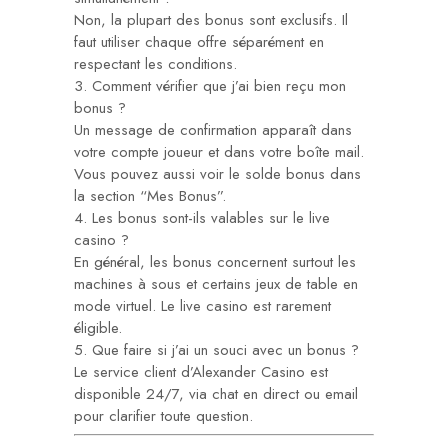
Non, la plupart des bonus sont exclusifs. Il
faut utiliser chaque offre séparément en
respectant les conditions.
3. Comment vérifier que j’ai bien reçu mon
bonus ?
Un message de confirmation apparaît dans
votre compte joueur et dans votre boîte mail.
Vous pouvez aussi voir le solde bonus dans
la section “Mes Bonus”.
4. Les bonus sont-ils valables sur le live
casino ?
En général, les bonus concernent surtout les
machines à sous et certains jeux de table en
mode virtuel. Le live casino est rarement
éligible.
5. Que faire si j’ai un souci avec un bonus ?
Le service client d’Alexander Casino est
disponible 24/7, via chat en direct ou email
pour clarifier toute question.