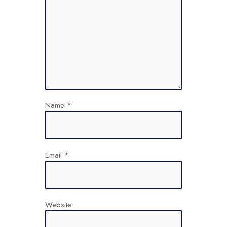
Name
*
Email
*
Website