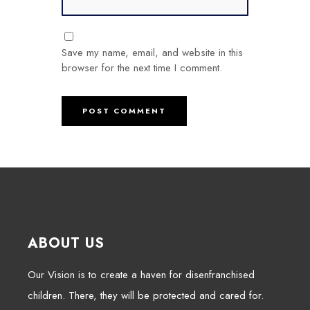
Save my name, email, and website in this
browser for the next time I comment.
ABOUT US
Our Vision is to create a haven for disenfranchised
children. There, they will be protected and cared for.