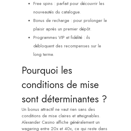
Free spins : parfait pour découvrir les
nouveautés du catalogue.
Bonus de recharge : pour prolonger le
plaisir après un premier dépôt.
Programmes VIP et fidélité : ils
débloquent des recompenses sur le
long terme.
Pourquoi les
conditions de mise
sont déterminantes ?
Un bonus attractif ne vaut rien sans des
conditions de mise claires et atteignables.
Alexander Casino affiche généralement un
wagering entre 20x et 40x, ce qui reste dans