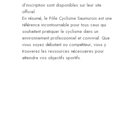
d’inscription sont disponibles sur leur site
officiel.
En résumé, le Pôle Cyclisme Saumurois est une
référence incontournable pour tous ceux qui
souhaitent pratiquer le cyclisme dans un
environnement professionnel et convivial. Que
vous soyez débutant ou compétiteur, vous y
trouverez les ressources nécessaires pour
atteindre vos objectifs sportifs.
ABOUT US
Our Vision is to create a haven
for disenfranchised children.