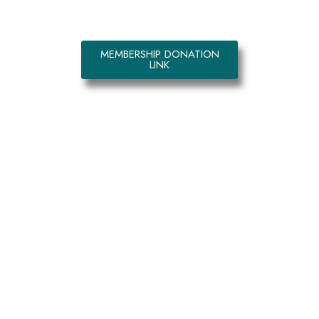
for member)
MEMBERSHIP DONATION
LINK
GALLERY
Made by Bovoult Technologies -
Copyright 2024