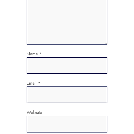
Name
*
Email
*
Website