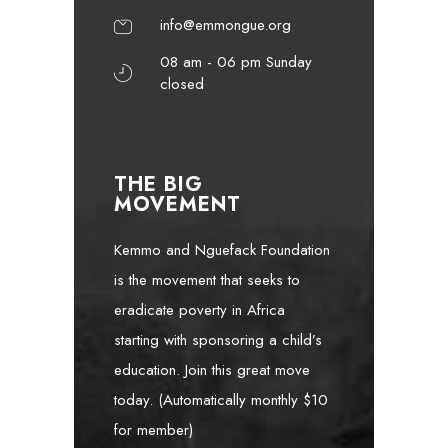
info@emmongue.org
08 am - 06 pm Sunday
closed
THE BIG
MOVEMENT
Kemmo and Nguefack Foundation
is the movement that seeks to
eradicate poverty in Africa
starting with sponsoring a child’s
education. Join this great move
today. (Automatically monthly $10
for member)