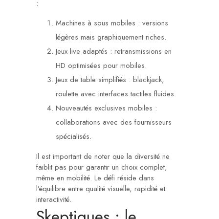
:
Machines à sous mobiles : versions
légères mais graphiquement riches.
Jeux live adaptés : retransmissions en
HD optimisées pour mobiles.
Jeux de table simplifiés : blackjack,
roulette avec interfaces tactiles fluides.
Nouveautés exclusives mobiles :
collaborations avec des fournisseurs
spécialisés.
Il est important de noter que la diversité ne
faiblit pas pour garantir un choix complet,
même en mobilité. Le défi réside dans
l’équilibre entre qualité visuelle, rapidité et
interactivité.
Skeptiques : le