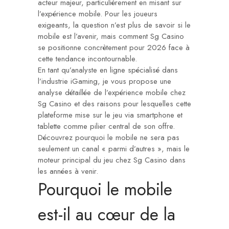
acteur majeur, particulièrement en misant sur
l’expérience mobile. Pour les joueurs
exigeants, la question n’est plus de savoir si le
mobile est l’avenir, mais comment Sg Casino
se positionne concrètement pour 2026 face à
cette tendance incontournable.
En tant qu’analyste en ligne spécialisé dans
l’industrie iGaming, je vous propose une
analyse détaillée de l’expérience mobile chez
Sg Casino et des raisons pour lesquelles cette
plateforme mise sur le jeu via smartphone et
tablette comme pilier central de son offre.
Découvrez pourquoi le mobile ne sera pas
seulement un canal « parmi d’autres », mais le
moteur principal du jeu chez Sg Casino dans
les années à venir.
Pourquoi le mobile
est-il au cœur de la