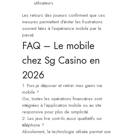
utilisateurs.
Les retours des joueurs confirment que ces
mesures permettent d’éviter les frustrations
souvent liées à l’expérience mobile par le
passé.
FAQ – Le mobile
chez Sg Casino en
2026
1. Puis-je déposer et retirer mes gains via
mobile ?
Oui, toutes les opérations financières sont
intégrées à l’application mobile ou au site
responsive pour plus de simplicité.
2. Les jeux live sont-ils aussi qualitatifs sur
téléphone ?
Absolument, la technologie utilisée permet une