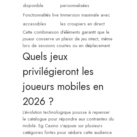
disponible
personnalisées
Fonctionnalités live
Immersion maximale avec
accessibles
les croupiers en direct
Cette combinaison d’éléments garantit que le
joueur conserve un plaisir de jeu intact, même
lors de sessions courtes ou en déplacement.
Quels jeux
privilégieront les
joueurs mobiles en
2026 ?
L’évolution technologique pousse à repenser
le catalogue pour répondre aux contraintes du
mobile. Sg Casino s’appuie sur plusieurs
catégories fortes pour séduire cette audience