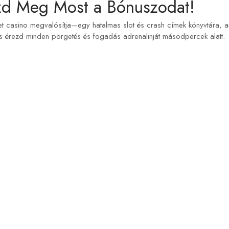
ezd Meg Most a Bónuszodat!
et casino
megvalósítja—egy hatalmas slot és crash címek könyvtára, ami
s érezd minden pörgetés és fogadás adrenalinját másodpercek alatt.
L CONTACTS
THE BIG
MOVEMENT
927 S Potomac St, Suite
Kemmo and Nguefack Found
107. Hagerstown, MD
21740 - USA
is the movement that seeks t
eradicate poverty in Africa
Office +1 (301) 302-
6064
starting with sponsoring a chi