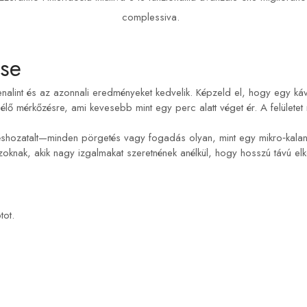
complessiva.
ése
enalint és az azonnali eredményeket kedvelik. Képzeld el, hogy egy ká
lő mérkőzésre, ami kevesebb mint egy perc alatt véget ér. A felülete
éshozatalt—minden pörgetés vagy fogadás olyan, mint egy mikro‑kalan
zoknak, akik nagy izgalmakat szeretnének anélkül, hogy hosszú távú elk
tot.