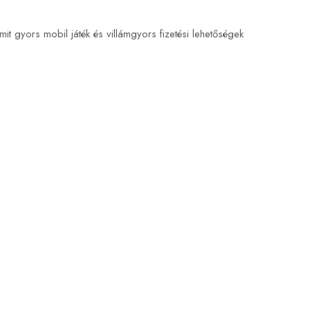
t gyors mobil játék és villámgyors fizetési lehetőségek
GALLERY
ation
o
ld’s