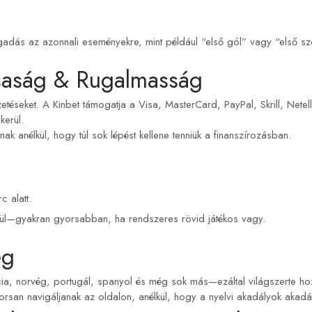
adás az azonnali eseményekre, mint például “első gól” vagy “első sze
rsaság & Rugalmasság
fizetéseket. A Kinbet támogatja a Visa, MasterCard, PayPal, Skrill, Net
kerül.
ak anélkül, hogy túl sok lépést kellene tenniük a finanszírozásban.
c alatt.
ül—gyakran gyorsabban, ha rendszeres rövid játékos vagy.
ég
cia, norvég, portugál, spanyol és még sok más—ezáltal világszerte hoz
orsan navigáljanak az oldalon, anélkül, hogy a nyelvi akadályok akadá