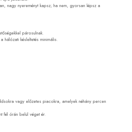
 van, nagy nyereményt kapsz; ha nem, gyorsan lépsz a
etőségekkel párosulnak.
hálózati késleltetés minimális.
oddsokra vagy előzetes piacokra, amelyek néhány percen
fél órán belül véget ér.