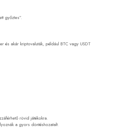
tt győztes”.
eller és akár kriptovaluták, például BTC vagy USDT
záférhető rövid játékokra.
lyoznák a gyors döntéshozatalt.