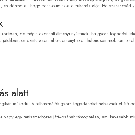
), és döntsd el, hogy cash-outolsz-e a zuhanás előtt. Ha szerencséd
k
k körében, de mégis azonnali élményt nyújtanak, ha gyors fogadási leh
te játékban, és szinte azonnal eredményt kap—különösen mobilon, ahol a 
ás alatt
ogikán működik. A felhasználók gyors fogadásokat helyeznek el élő 
vagy egy teniszmérkőzés játékosának támogatása, ami kevesebb mint 