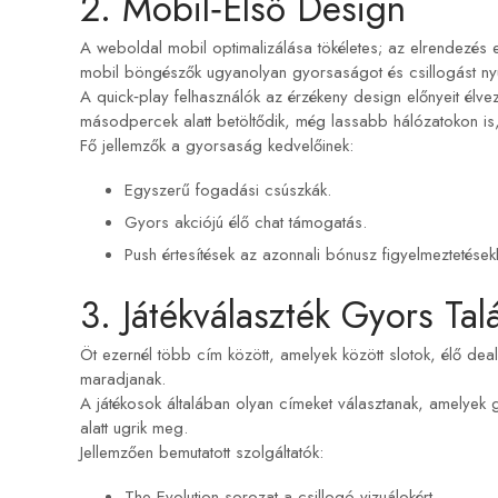
2. Mobil‑Első Design
A weboldal mobil optimalizálása tökéletes; az elrendezé
mobil böngészők ugyanolyan gyorsaságot és csillogást nyújt
A quick‑play felhasználók az érzékeny design előnyeit élve
másodpercek alatt betöltődik, még lassabb hálózatokon is, 
Fő jellemzők a gyorsaság kedvelőinek:
Egyszerű fogadási csúszkák.
Gyors akciójú élő chat támogatás.
Push értesítések az azonnali bónusz figyelmeztetések
3. Játékválaszték Gyors Tal
Öt ezernél több cím között, amelyek között slotok, élő de
maradjanak.
A játékosok általában olyan címeket választanak, amelyek 
alatt ugrik meg.
Jellemzően bemutatott szolgáltatók:
The Evolution sorozat a csillogó vizuálokért.