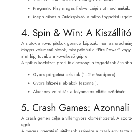
Pragmatic Play magas frekvenciájú slot mechanikák.
Mega‑Mines a Quickspin-től a mikro‑fogadási izgalm
4. Spin & Win: A Kiszállító
A slotok a rövid játékok gerincét képezik, mert az ered
Magas volumenű slotok, mint például a “Fire Power” vagy 
alatt lépj tovább a következő gépre.
A tipikus kockázati profil itt alacsony: a fogadások általáb
Gyors pörgetési ciklusok (1–2 másodperc).
Gyors kifizetési ablakok (azonnali).
Alacsony volatilitás a folyamatos elköteleződésért.
5. Crash Games: Azonnali
A crash games célja a villámgyors döntéshozatal. A szorz
ugrik.
A magas intenzitású játékosok számára a crash egy tiszta 