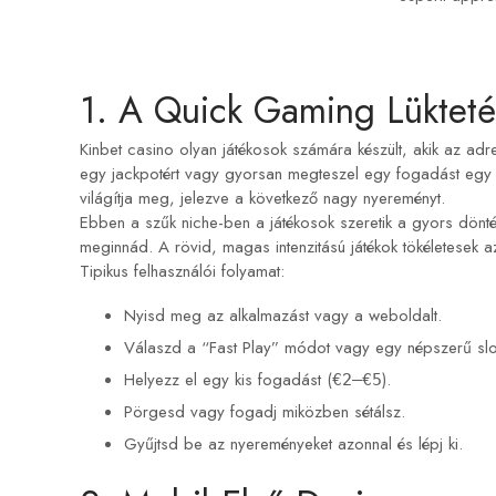
1. A Quick Gaming Lüktet
Kinbet casino olyan játékosok számára készült, akik az adr
egy jackpotért vagy gyorsan megteszel egy fogadást egy é
világítja meg, jelezve a következő nagy nyereményt.
Ebben a szűk niche-ben a játékosok szeretik a gyors dönt
meginnád. A rövid, magas intenzitású játékok tökéletesek a
Tipikus felhasználói folyamat:
Nyisd meg az alkalmazást vagy a weboldalt.
Válaszd a “Fast Play” módot vagy egy népszerű slo
Helyezz el egy kis fogadást (
).
€2–€5
Pörgesd vagy fogadj miközben sétálsz.
Gyűjtsd be az nyereményeket azonnal és lépj ki.