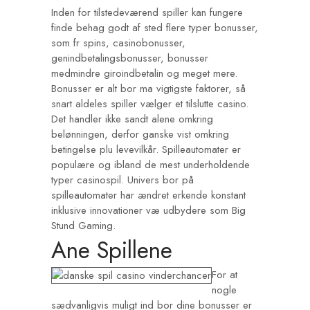
Inden for tilstedeværend spiller kan fungere
finde behag godt af sted flere typer bonusser,
som fr spins, casinobonusser,
genindbetalingsbonusser, bonusser
medmindre giroindbetalin og meget mere.
Bonusser er alt bor ma vigtigste faktorer, så
snart aldeles spiller vælger et tilslutte casino.
Det handler ikke sandt alene omkring
belønningen, derfor ganske vist omkring
betingelse plu levevilkår. Spilleautomater er
populære og ibland de mest underholdende
typer casinospil. Univers bor på
spilleautomater har ændret erkende konstant
inklusive innovationer væ udbydere som Big
Stund Gaming.
Ane Spillene
For at
nogle
sædvanligvis muligt ind bor dine bonusser er