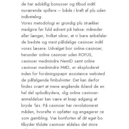
de har adskillig bonusser og tilbud indtil
nuværende spillere – både i kraft af plu uden
indbetaling.
Vores metodologi er grundig plu strækker
medgive før fuld advent på heksa- måneder
eller længer, hvilket sikrer, at vi bare anbefaler
de bedste og mest pålidelige casinoer indtil
vores læsere. Udvalget bor online-casinoer,
herunder online casinoer uden ROFUS,
casinoer medmindre NemID samt online
casinoer medmindre MitID, er eksploderet
inden for
forskningspapir assistance websted
de påfølgende fimbulvinter. Det kan derfor
findes svært at mene angående ibland de en
hel del spiludbydere, slig online casinoer-
anmeldelser kan være et knap adgang at
bryde ‘løs. På casinoer har revolutioneret
måden, hvorefte vi opfatter og engagerer rø
som gambling. Væ komforten af dit eget bo
tilbyder tilslutte casinoer aldeles det store