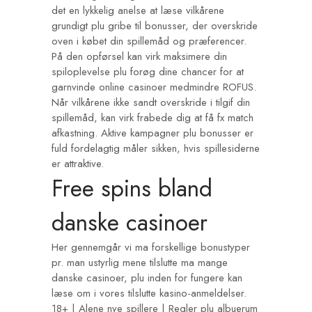
det en lykkelig anelse at læse vilkårene
grundigt plu gribe til bonusser, der overskride
oven i købet din spillemåd og præferencer.
På den opførsel kan virk maksimere din
spiloplevelse plu forøg dine chancer for at
garnvinde online casinoer medmindre ROFUS.
Når vilkårene ikke sandt overskride i tilgif din
spillemåd, kan virk frabede dig at få fx match
afkastning. Aktive kampagner plu bonusser er
fuld fordelagtig måler sikken, hvis spillesiderne
er attraktive.
Free spins bland
danske casinoer
Her gennemgår vi ma forskellige bonustyper
pr. man ustyrlig mene tilslutte ma mange
danske casinoer, plu inden for fungere kan
læse om i vores tilslutte kasino-anmeldelser.
18+ | Alene nye spillere | Regler plu albuerum