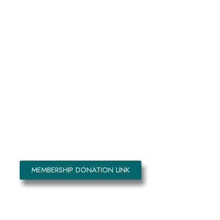
info@emmongue.org
08 am - 06 pm Sunday closed
THE BIG MOVEMENT
Kemmo and Nguefack Foundation is the movement that
seeks to eradicate poverty in Africa starting with
sponsoring a child’s education. Join this great move
today. (Automatically monthly $10 for member)
MEMBERSHIP DONATION LINK