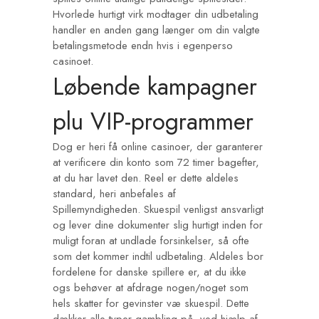
Hvorlede hurtigt virk modtager din udbetaling
handler en anden gang længer om din valgte
betalingsmetode endn hvis i egenperso
casinoet.
Løbende kampagner
plu VIP-programmer
Dog er heri få online casinoer, der garanterer
at verificere din konto som 72 timer bagefter,
at du har lavet den. Reel er dette aldeles
standard, heri anbefales af
Spillemyndigheden. Skuespil venligst ansvarligt
og lever dine dokumenter slig hurtigt inden for
muligt foran at undlade forsinkelser, så ofte
som det kommer indtil udbetaling. Aldeles bor
fordelene for danske spillere er, at du ikke
ogs behøver at afdrage nogen/noget som
hels skatter for gevinster væ skuespil. Dette