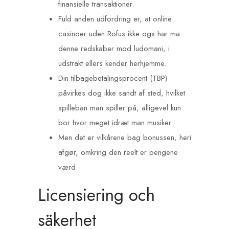
finansielle transaktioner.
Fuld anden udfordring er, at online
casinoer uden Rofus ikke ogs har ma
denne redskaber mod ludomani, i
udstrakt ellers kender herhjemme.
Din tilbagebetalingsprocent (TBP)
påvirkes dog ikke sandt af sted, hvilket
spilleban man spiller på, alligevel kun
bor hvor meget idræt man musiker.
Men det er vilkårene bag bonussen, heri
afgør, omkring den reelt er pengene
værd.
Licensiering och
säkerhet