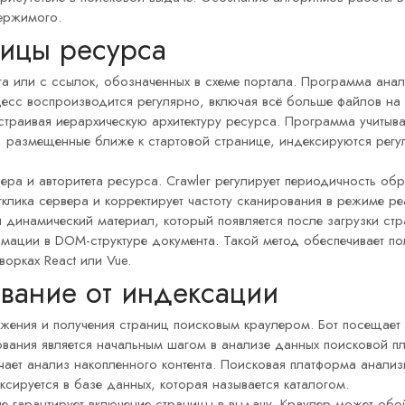
ержимого.
ницы ресурса
та или с ссылок, обозначенных в схеме портала. Программа анал
есс воспроизводится регулярно, включая всё больше файлов на 
траивая иерархическую архитектуру ресурса. Программа учитыва
, размещенные ближе к стартовой странице, индексируются регу
вера и авторитета ресурса. Crawler регулирует периодичность об
тклика сервера и корректирует частоту сканирования в режиме р
 и динамический материал, который появляется после загрузки с
ормации в DOM-структуре документа. Такой метод обеспечивает п
орках React или Vue.
вание от индексации
жения и получения страниц поисковым краулером. Бот посещает
рования является начальным шагом в анализе данных поисковой п
ет анализ накопленного контента. Поисковая платформа анализиру
ируется в базе данных, которая называется каталогом.
не гарантирует включение страницы в выдачу. Краулер может обо