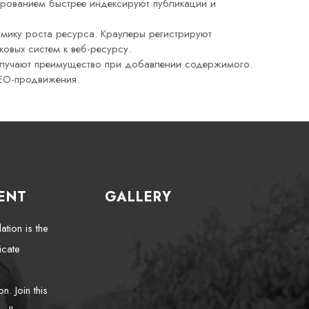
ированием быстрее индексируют публикации и
амику роста ресурса. Краулеры регистрируют
ковых систем к веб-ресурсу.
получают преимущество при добавлении содержимого.
SEO-продвижения.
ENT
GALLERY
ion is the
icate
n. Join this