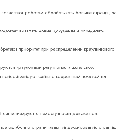
ы позволяют роботам обрабатывать больше страниц за
помогает выявлять новые документы и определять
обретают приоритет при распределении краулингового
уются краулерами регулярнее и детальнее.
 приоритизируют сайты с корректным показом на
3 сигнализируют о недоступности документов.
талов ошибочно ограничивают индексирование страниц