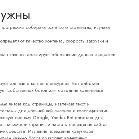
нужны
 программы собирают данные о страницах, изучают
пределяют качество контента, скорость загрузки и
кан казино гарантирует обновление данных в индексе
ует данные о контенте ресурсов. Бот работает
твует собственных ботов для создания хранилища
 читает код страницы, извлекает текст и
 системы для дальнейшей анализа и классификации.
ковую систему Google, Yandex Bot работает для
я значимости страниц и частоты посещения сайтов.
ие средства. Изучение поведения краулеров
улкан казино ботов позволяет эффективно