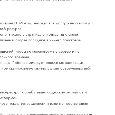
изирует HTML-код, находит все доступные ссылки и
веб-ресурсе.
ет значимость страниц, опираясь на степени
лярнее и скорее попадают в индекс поисковой
ращений, чтобы не перенагружать сервер и не
еального времени.
траницы. Роботы имитируют поведение настоящих
олное сканирование казино Вулкан современных веб-
 веб-ресурс, обрабатывает содержимое файлов и
латформой.
ет текст, фото, метатеги и выявляет соответствие
йти документ, но поисковая система может отклонить