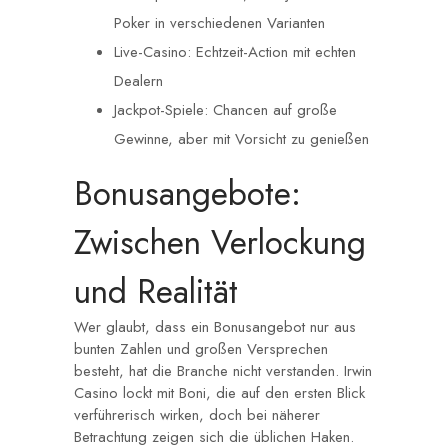
Poker in verschiedenen Varianten
Live-Casino: Echtzeit-Action mit echten
Dealern
Jackpot-Spiele: Chancen auf große
Gewinne, aber mit Vorsicht zu genießen
Bonusangebote:
Zwischen Verlockung
und Realität
Wer glaubt, dass ein Bonusangebot nur aus
bunten Zahlen und großen Versprechen
besteht, hat die Branche nicht verstanden. Irwin
Casino lockt mit Boni, die auf den ersten Blick
verführerisch wirken, doch bei näherer
Betrachtung zeigen sich die üblichen Haken.