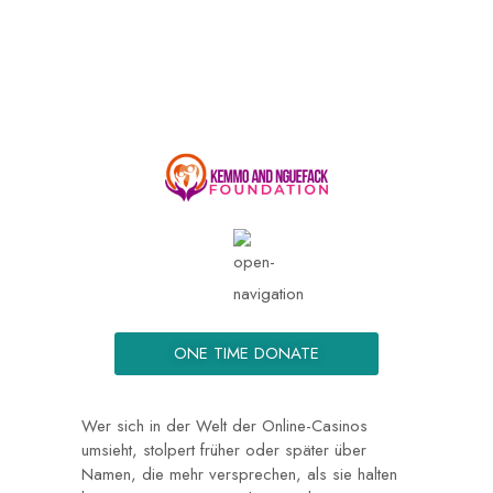
info@kemmongue.org
Mon - Sat: 08.00 am -
05:00
ONE TIME DONATE
Wer sich in der Welt der Online-Casinos
umsieht, stolpert früher oder später über
Namen, die mehr versprechen, als sie halten