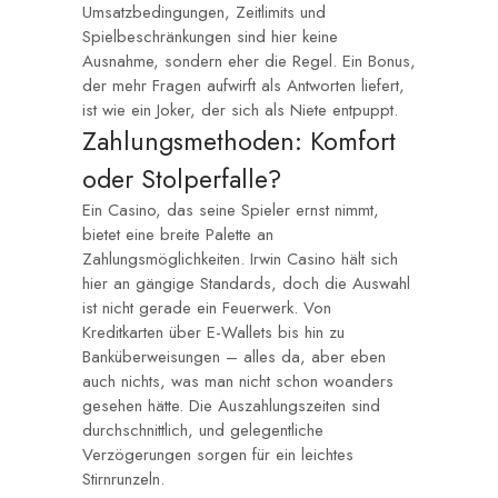
Umsatzbedingungen, Zeitlimits und
Spielbeschränkungen sind hier keine
Ausnahme, sondern eher die Regel. Ein Bonus,
der mehr Fragen aufwirft als Antworten liefert,
ist wie ein Joker, der sich als Niete entpuppt.
Zahlungsmethoden: Komfort
oder Stolperfalle?
Ein Casino, das seine Spieler ernst nimmt,
bietet eine breite Palette an
Zahlungsmöglichkeiten. Irwin Casino hält sich
hier an gängige Standards, doch die Auswahl
ist nicht gerade ein Feuerwerk. Von
Kreditkarten über E-Wallets bis hin zu
Banküberweisungen – alles da, aber eben
auch nichts, was man nicht schon woanders
gesehen hätte. Die Auszahlungszeiten sind
durchschnittlich, und gelegentliche
Verzögerungen sorgen für ein leichtes
Stirnrunzeln.