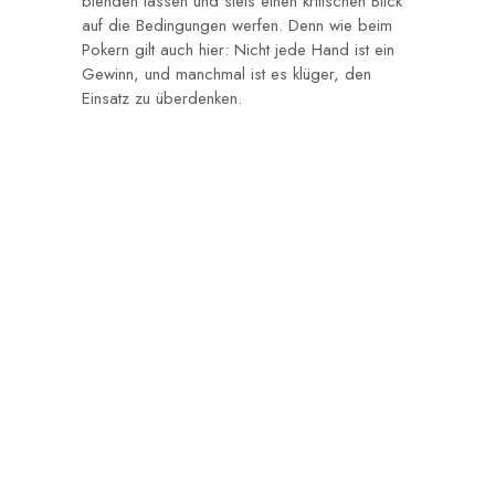
blenden lassen und stets einen kritischen Blick
auf die Bedingungen werfen. Denn wie beim
Pokern gilt auch hier: Nicht jede Hand ist ein
Gewinn, und manchmal ist es klüger, den
Einsatz zu überdenken.
ABOUT US
Our Vision is to create a haven
for disenfranchised children.
There, they will be protected and
cared for. Our aim is to develop
a system that creates