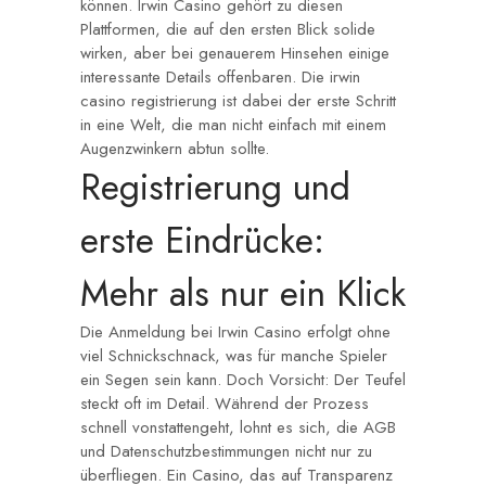
können. Irwin Casino gehört zu diesen
Plattformen, die auf den ersten Blick solide
wirken, aber bei genauerem Hinsehen einige
interessante Details offenbaren. Die
irwin
casino registrierung
ist dabei der erste Schritt
in eine Welt, die man nicht einfach mit einem
Augenzwinkern abtun sollte.
Registrierung und
erste Eindrücke:
Mehr als nur ein Klick
Die Anmeldung bei Irwin Casino erfolgt ohne
viel Schnickschnack, was für manche Spieler
ein Segen sein kann. Doch Vorsicht: Der Teufel
steckt oft im Detail. Während der Prozess
schnell vonstattengeht, lohnt es sich, die AGB
und Datenschutzbestimmungen nicht nur zu
überfliegen. Ein Casino, das auf Transparenz