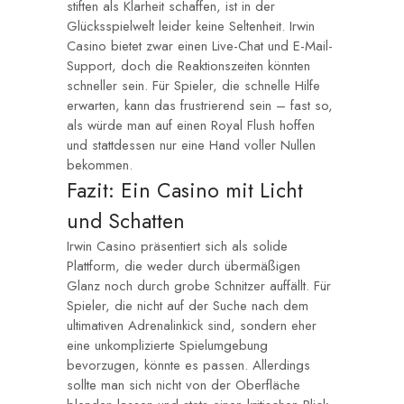
stiften als Klarheit schaffen, ist in der
Glücksspielwelt leider keine Seltenheit. Irwin
Casino bietet zwar einen Live-Chat und E-Mail-
Support, doch die Reaktionszeiten könnten
schneller sein. Für Spieler, die schnelle Hilfe
erwarten, kann das frustrierend sein – fast so,
als würde man auf einen Royal Flush hoffen
und stattdessen nur eine Hand voller Nullen
bekommen.
Fazit: Ein Casino mit Licht
und Schatten
Irwin Casino präsentiert sich als solide
Plattform, die weder durch übermäßigen
Glanz noch durch grobe Schnitzer auffällt. Für
Spieler, die nicht auf der Suche nach dem
ultimativen Adrenalinkick sind, sondern eher
eine unkomplizierte Spielumgebung
bevorzugen, könnte es passen. Allerdings
sollte man sich nicht von der Oberfläche