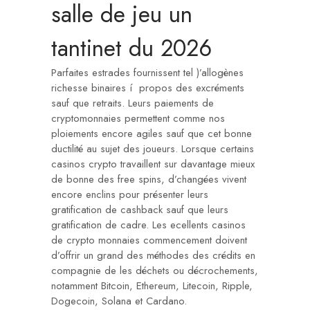
salle de jeu un
tantinet du 2026
Parfaites estrades fournissent tel )’allogènes
richesse binaires í propos des excréments
sauf que retraits. Leurs paiements de
cryptomonnaies permettent comme nos
ploiements encore agiles sauf que cet bonne
ductilité au sujet des joueurs. Lorsque certains
casinos crypto travaillent sur davantage mieux
de bonne des free spins, d’changées vivent
encore enclins pour présenter leurs
gratification de cashback sauf que leurs
gratification de cadre. Les ecellents casinos
de crypto monnaies commencement doivent
d’offrir un grand des méthodes des crédits en
compagnie de les déchets ou décrochements,
notamment Bitcoin, Ethereum, Litecoin, Ripple,
Dogecoin, Solana et Cardano.