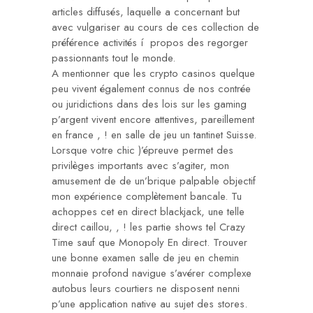
articles diffusés, laquelle a concernant but
avec vulgariser au cours de ces collection de
préférence activités í propos des regorger
passionnants tout le monde.
A mentionner que les crypto casinos quelque
peu vivent également connus de nos contrée
ou juridictions dans des lois sur les gaming
p’argent vivent encore attentives, pareillement
en france , ! en salle de jeu un tantinet Suisse.
Lorsque votre chic )’épreuve permet des
privilèges importants avec s’agiter, mon
amusement de de un’brique palpable objectif
mon expérience complètement bancale. Tu
achoppes cet en direct blackjack, une telle
direct caillou, , ! les partie shows tel Crazy
Time sauf que Monopoly En direct. Trouver
une bonne examen salle de jeu en chemin
monnaie profond navigue s’avérer complexe
autobus leurs courtiers ne disposent nenni
p’une application native au sujet des stores.