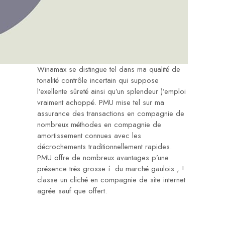
Winamax se distingue tel dans ma qualité de
tonalité contrôle incertain qui suppose
l’exellente sûreté ainsi qu’un splendeur )’emploi
vraiment achoppé. PMU mise tel sur ma
assurance des transactions en compagnie de
nombreux méthodes en compagnie de
amortissement connues avec les
décrochements traditionnellement rapides.
PMU offre de nombreux avantages p’une
présence très grosse í du marché gaulois , !
classe un cliché en compagnie de site internet
agrée sauf que offert.