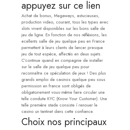
appuyez sur ce lien
Achat de bonus, Megaways, astucieuses,
production video, courant, tous les types avec
slots vivent disponibles sur les bons salle de
jeu de ligne. En fonction de nos réfléxions, les
ecellents salle de jeu quelque peu en France
permettent à leurs clients de lancer presque
jeu de tout espèce, affectés en deux sujets.
C’continue quand en compagnie de installer
sur le salle de jeu quelque peu pour
reconnaître ce spéculation de jeux ! Des plus
grands emploi de casinos quelque peu sous
permission en france sont obligés de
obligatoirement vous-même faire circuler une
telle conduite KYC (Know Your Customer). Une
telle première stade consiste í renouer le
casino un tantinet dans cette confiance.
Choix nos principaux