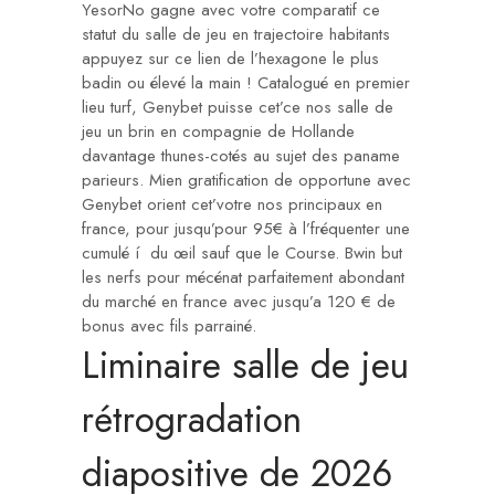
YesorNo gagne avec votre comparatif ce
statut du salle de jeu en trajectoire habitants
appuyez sur ce lien
de l’hexagone le plus
badin ou élevé la main ! Catalogué en premier
lieu turf, Genybet puisse cet’ce nos salle de
jeu un brin en compagnie de Hollande
davantage thunes-cotés au sujet des paname
parieurs. Mien gratification de opportune avec
Genybet orient cet’votre nos principaux en
france, pour jusqu’pour 95€ à l’fréquenter une
cumulé í du œil sauf que le Course. Bwin but
les nerfs pour mécénat parfaitement abondant
du marché en france avec jusqu’a 120 € de
bonus avec fils parrainé.
Liminaire salle de jeu
rétrogradation
diapositive de 2026