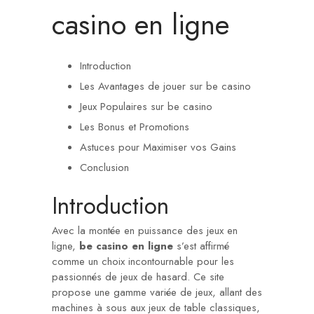
casino en ligne
Introduction
Les Avantages de jouer sur be casino
Jeux Populaires sur be casino
Les Bonus et Promotions
Astuces pour Maximiser vos Gains
Conclusion
Introduction
Avec la montée en puissance des jeux en
ligne,
be casino en ligne
s’est affirmé
comme un choix incontournable pour les
passionnés de jeux de hasard. Ce site
propose une gamme variée de jeux, allant des
machines à sous aux jeux de table classiques,