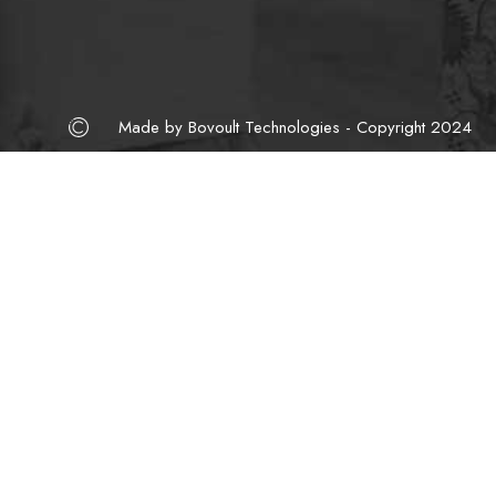
Made by Bovoult Technologies - Copyright 2024