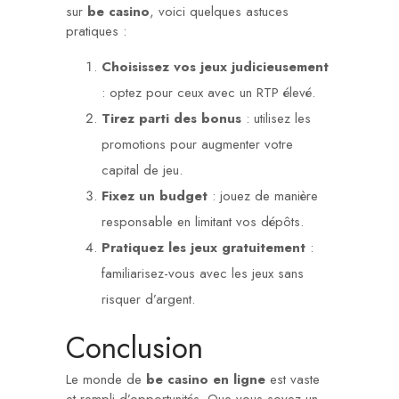
sur
be casino
, voici quelques astuces
pratiques :
Choisissez vos jeux judicieusement
: optez pour ceux avec un RTP élevé.
Tirez parti des bonus
: utilisez les
promotions pour augmenter votre
capital de jeu.
Fixez un budget
: jouez de manière
responsable en limitant vos dépôts.
Pratiquez les jeux gratuitement
:
familiarisez-vous avec les jeux sans
risquer d’argent.
Conclusion
Le monde de
be casino en ligne
est vaste