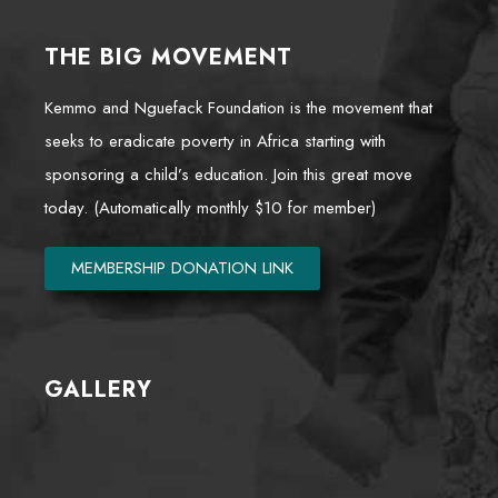
THE BIG MOVEMENT
Kemmo and Nguefack Foundation is the movement that
seeks to eradicate poverty in Africa starting with
sponsoring a child’s education. Join this great move
today. (Automatically monthly $10 for member)
MEMBERSHIP DONATION LINK
GALLERY