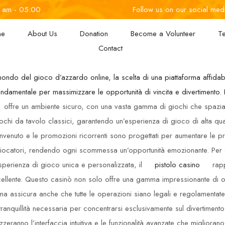
0 am - 05:00
Follow us on our social med
me
About Us
Donation
Become a Volunteer
T
Contact
ondo del gioco d’azzardo online, la scelta di una piattaforma affidab
ondamentale per massimizzare le opportunità di vincita e divertimento. I
offre un ambiente sicuro, con una vasta gamma di giochi che spazia
chi da tavolo classici, garantendo un’esperienza di gioco di alta qualit
venuto e le promozioni ricorrenti sono progettati per aumentare le pr
 giocatori, rendendo ogni scommessa un’opportunità emozionante. Per
perienza di gioco unica e personalizzata, il
pistolo casino
rapp
cellente. Questo casinò non solo offre una gamma impressionante di o
 assicura anche che tutte le operazioni siano legali e regolamentate
tranquillità necessaria per concentrarsi esclusivamente sul divertimento.
zeranno l’interfaccia intuitiva e le funzionalità avanzate che migliorano