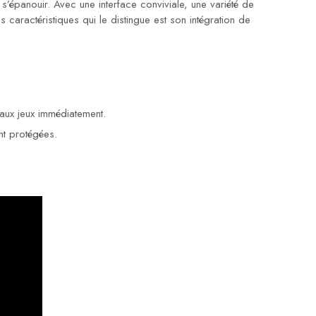
s’épanouir. Avec une interface conviviale, une variété de
 caractéristiques qui le distingue est son intégration de
 aux jeux immédiatement.
nt protégées.