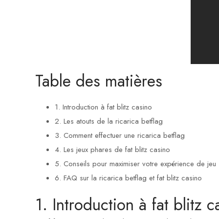
Table des matières
1. Introduction à fat blitz casino
2. Les atouts de la ricarica betflag
3. Comment effectuer une ricarica betflag
4. Les jeux phares de fat blitz casino
5. Conseils pour maximiser votre expérience de jeu
6. FAQ sur la ricarica betflag et fat blitz casino
1. Introduction à fat blitz c