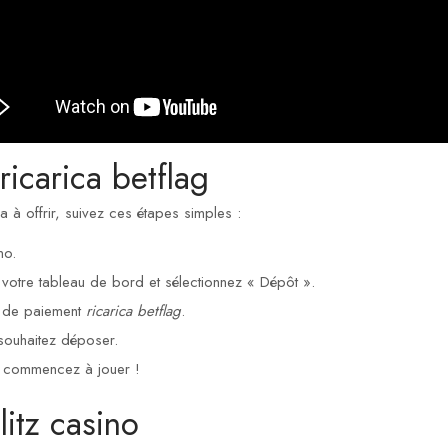
icarica betflag
a à offrir, suivez ces étapes simples :
ino
.
otre tableau de bord et sélectionnez « Dépôt ».
e de paiement
ricarica betflag
.
souhaitez déposer.
t commencez à jouer !
litz casino