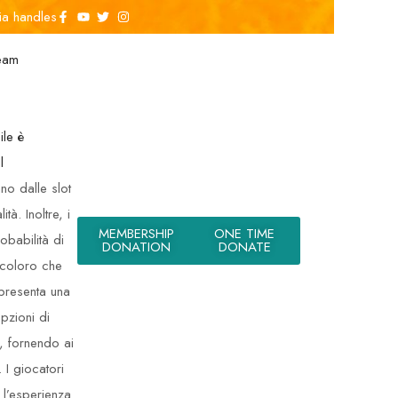
ia handles
eam
ile è
l
no dalle slot
à. Inoltre, i
MEMBERSHIP
ONE TIME
obabilità di
DONATION
DONATE
 coloro che
resenta una
pzioni di
, fornendo ai
 I giocatori
 l’esperienza