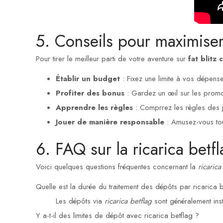
5. Conseils pour maximiser
Pour tirer le meilleur parti de votre aventure sur
fat blitz 
Établir un budget
: Fixez une limite à vos dépens
Profiter des bonus
: Gardez un œil sur les promo
Apprendre les règles
: Comprrez les règles des j
Jouer de manière responsable
: Amusez-vous tou
6. FAQ sur la ricarica betfl
Voici quelques questions fréquentes concernant la
ricarica
Quelle est la durée du traitement des dépôts par ricarica b
Les dépôts via
ricarica betflag
sont généralement inst
Y a-t-il des limites de dépôt avec ricarica betflag ?