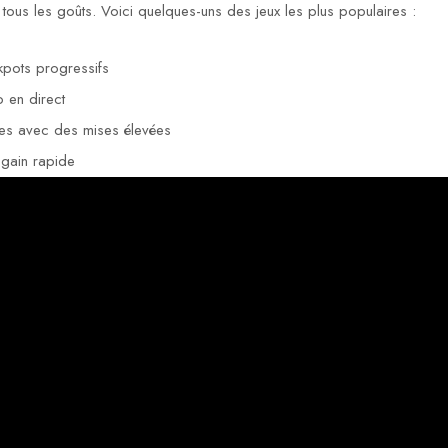
us les goûts. Voici quelques-uns des jeux les plus populaires :
kpots progressifs
 en direct
res avec des mises élevées
 gain rapide