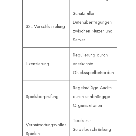
Schutz aller
Datenübertragungen
SSL-Verschlüsselung
zwischen Nutzer und
Server
Regulierung durch
Lizenzierung
anerkannte
Glücksspielbehörden
Regelmäßige Audits
Spielüberprüfung
durch unabhängige
Organisationen
Tools zur
Verantwortungsvolles
Selbstbeschränkung
Spielen