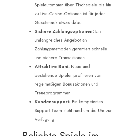
Spielautomaten über Tischspiele bis hin
zu Live-Casino-Optionen ist für jeden
Geschmack etwas dabei.
Sichere Zahlungsoptionen:
Ein
umfangreiches Angebot an
Zahlungsmethoden garantiert schnelle
und sichere Transaktionen.
Attraktive Boni:
Neue und
bestehende Spieler profitieren von
regelmäßigen Bonusaktionen und
Treueprogrammen.
Kundensupport:
Ein kompetentes
Support-Team steht rund um die Uhr zur
Verfügung.
Beliebte Spiele im