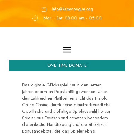
info@kemmongue.org
Mon - Sat: 08.00 am - 05:00
ONE TIME DONATE
Das digitale Glücksspiel hat in den letzten
Jahren enorm an Popularität gewonnen. Unter
den zahlreichen Plattformen sticht das Pistolo
Online Casino durch seine benutzerfreundliche
Oberfläche und vielfältige Spielauswahl hervor.
Spieler aus Deutschland schätzen besonders
die einfache Handhabung und die attraktiven
Bonusangebote, die das Spielerlebnis