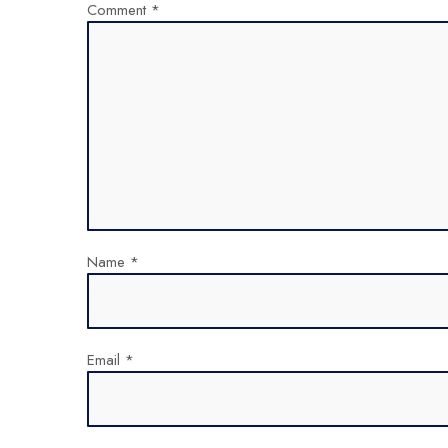
Comment
*
Name
*
Email
*