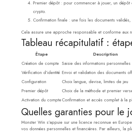
Premier dépôt : pour commencer à jouer, un dépôt es
crypto.
Confirmation finale : une fois les documents validés, 
Cela assure une approche responsable et conforme aux n
Tableau récapitulatif : étap
Étape
Description
Création de compte
Saisie des informations personnelles
Vérification d’identité
Envoi et validation des documents off
Configuration
Choix langue, devise, limites de jeu
Premier dépôt
Choix de la méthode et premier vers
Activation du compte
Confirmation et accès complet à la p
Quelles garanties pour le 
Monster Win s’appuie sur une licence reconnue en Europe, a
vos données personnelles et financières. Par ailleurs, la 