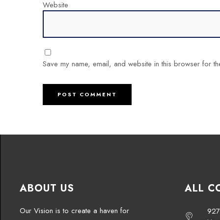
Website
Save my name, email, and website in this browser for th
ABOUT US
ALL C
Our Vision is to create a haven for
927