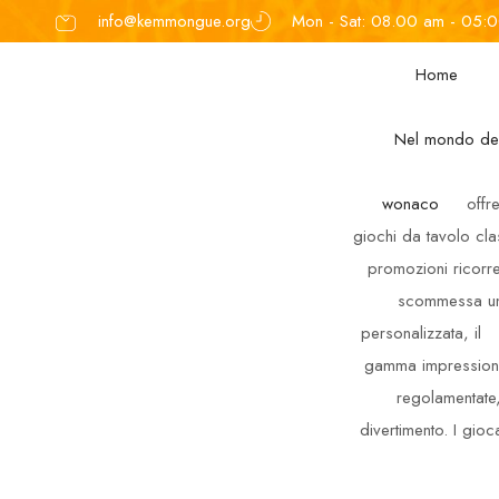
info@kemmongue.org
Mon - Sat: 08.00 am - 05:
Home
Nel mondo del 
wonaco
offre
giochi da tavolo cla
promozioni ricorre
scommessa un’
personalizzata, il
gamma impressionan
regolamentate,
divertimento. I gioc