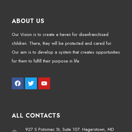
ABOUT US
Our Vision is to create a haven for disenfranchised
children. There, they will be protected and cared for.
Our aim is to develop a system that creates opportunities
for them to fulfill their purpose in life.
ALL CONTACTS
927 S Potomac St, Suite 107. Hagerstown, MD