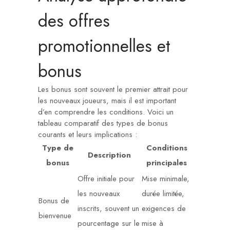
des offres
promotionnelles et
bonus
Les bonus sont souvent le premier attrait pour
les nouveaux joueurs, mais il est important
d’en comprendre les conditions. Voici un
tableau comparatif des types de bonus
courants et leurs implications :
Type de
Conditions
Description
bonus
principales
Offre initiale pour
Mise minimale,
les nouveaux
durée limitée,
Bonus de
inscrits, souvent un
exigences de
bienvenue
pourcentage sur le
mise à