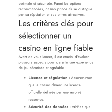
optimale et sécurisée. Parmi les options
recommandées,
casino prince ali
se distingue
par sa réputation et ses offres attractives.
Les critères clés pour
sélectionner un
casino en ligne fiable
Avant de vous lancer, il est crucial d’évaluer
plusieurs aspects pour garantir une expérience
de jeu sécurisée et agréable :
Licence et régulation :
Assurez-vous
que le casino détient une licence
officielle délivrée par une autorité
reconnue.
Sécurité des données :
Vérifiez que