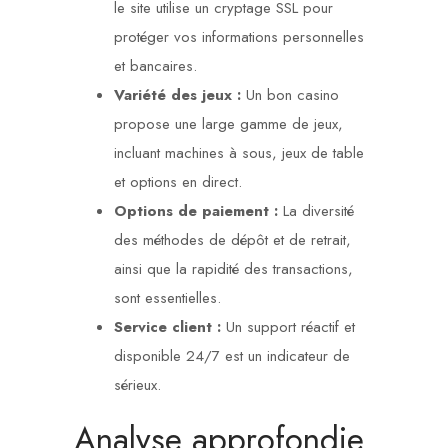
le site utilise un cryptage SSL pour
protéger vos informations personnelles
et bancaires.
Variété des jeux :
Un bon casino
propose une large gamme de jeux,
incluant machines à sous, jeux de table
et options en direct.
Options de paiement :
La diversité
des méthodes de dépôt et de retrait,
ainsi que la rapidité des transactions,
sont essentielles.
Service client :
Un support réactif et
disponible 24/7 est un indicateur de
sérieux.
Analyse approfondie