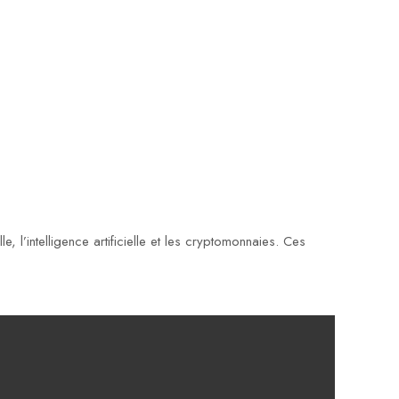
e, l’intelligence artificielle et les cryptomonnaies. Ces