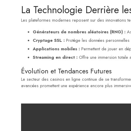
La Technologie Derrière le
Les plateformes modernes reposent sur des innovations tec
Générateurs de nombres aléatoires (RNG) :
Ass
Cryptage SSL :
Protège les données personnelles e
Applications mobiles :
Permettent de jouer en dé
Streaming en direct :
Offre une immersion totale 
Évolution et Tendances Futures
Le secteur des casinos en ligne continue de se transformer av
avancées promettent une expérience encore plus immersive