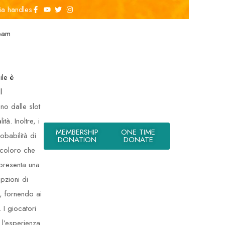
ia handles
eam
ile è
l
no dalle slot
à. Inoltre, i
MEMBERSHIP
ONE TIME
obabilità di
DONATION
DONATE
 coloro che
resenta una
pzioni di
, fornendo ai
 I giocatori
 l’esperienza