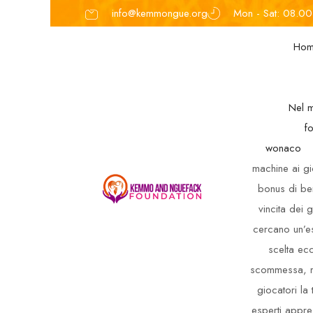
info@kemmongue.org
Mon - Sat: 08.0
Ho
Nel m
f
wonaco
machine ai gio
bonus di ben
vincita dei
cercano un’es
scelta ec
scommessa, ma
giocatori la 
esperti apprez