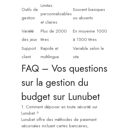
Limites
Outils de
Souvent basiques
personnalisables
gestion
ou absents
et claires
Variété
Plus de 2000
En moyenne 1000
des jeux
titres
à 1500 titres
Support
Rapide et
Variable selon le
client
multilingue
site
FAQ – Vos questions
sur la gestion du
budget sur Lunubet
1. Comment déposer en toute sécurité sur
Lunubet ?
Lunubet offre des méthodes de paiement
sécurisées incluant cartes bancaires,