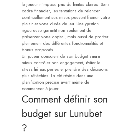
le joueur n’impose pas de limites claires. Sans
cadre financier, les tentations de relancer
continuellement ses mises peuvent freiner votre
plaisir et votre durée de jeu. Une gestion
rigoureuse garantit non seulement de
préserver votre capital, mais aussi de profiter
pleinement des différentes fonctionnalités et
bonus proposés.
Un joueur conscient de son budget saura
mieux contrôler son engagement, éviter le
stress lié aux pertes et prendre des décisions
plus réfléchies. La clé réside dans une
planification précise avant même de
commencer à jouer.
Comment définir son
budget sur Lunubet
?