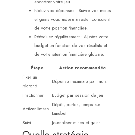
encadrer votre jeu.
Notez vos dépenses : Suivre vos mises
et gains vous aidera à rester conscient
de votre position financière.
Réévaluez régulièrement : Ajustez votre
budget en fonction de vos résultats et
de votre situation financière globale.
Étape
Action recommandée
Fixer un
Dépense maximale par mois
plafond
Fractionner
Budget par session de jeu
Dépôt, pertes, temps sur
Activer limites
Lunubet
Suivi
Journaliser mises et gains
Quelle stratégie