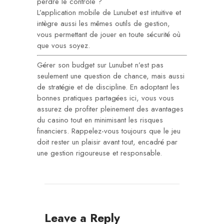
perdre le contrôle ?
L’application mobile de Lunubet est intuitive et
intègre aussi les mêmes outils de gestion,
vous permettant de jouer en toute sécurité où
que vous soyez.
Gérer son budget sur Lunubet n’est pas
seulement une question de chance, mais aussi
de stratégie et de discipline. En adoptant les
bonnes pratiques partagées ici, vous vous
assurez de profiter pleinement des avantages
du casino tout en minimisant les risques
financiers. Rappelez-vous toujours que le jeu
doit rester un plaisir avant tout, encadré par
une gestion rigoureuse et responsable.
Leave a Reply