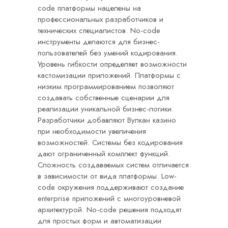
code платформы нацелены на
профессиональных разработчиков и
технических специалистов. No-code
инструменты делаются для бизнес-
пользователей без умений кодирования.
Уровень гибкости определяет возможности
кастомизации приложений. Платформы с
низким программированием позволяют
создавать собственные сценарии для
реализации уникальной бизнес-логики.
Разработчики добавляют Вулкан казино
при необходимости увеличения
возможностей. Системы без кодирования
дают ограниченный комплект функций.
Сложность создаваемых систем отличается
в зависимости от вида платформы. Low-
code окружения поддерживают создание
enterprise приложений с многоуровневой
архитектурой. No-code решения подходят
для простых форм и автоматизации