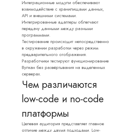
Интеграционные модули обеспечивают
взаимодействие с хранилищами данных,
API и внешними системами.
Интегрированные адаптеры облегчают
передачу данными между разными
программами.
Тестирование происходит непосредственно
в окружении разработки через режим
предварительного отображения.
Разработчики тестируют функционирование
Вулкан без развёртывания на выделенных
серверах.
Чем различаются
low-code и no-code
платформы
Целевая аудитория представляет главное
отличие между двумя подходами. Low-