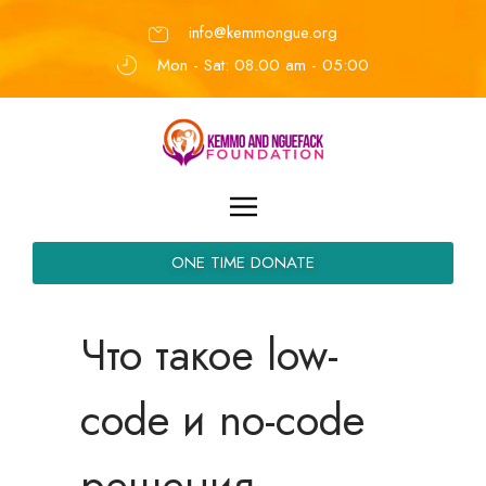
info@kemmongue.org
Mon - Sat: 08.00 am - 05:00
ONE TIME DONATE
Что такое low-
code и no-code
решения