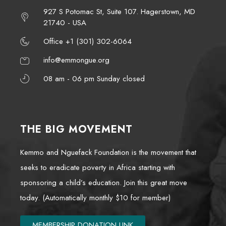
927 S Potomac St, Suite 107. Hagerstown, MD
21740 - USA
Office +1 (301) 302-6064
info@emmongue.org
08 am - 06 pm Sunday closed
THE BIG MOVEMENT
Kemmo and Nguefack Foundation is the movement that
seeks to eradicate poverty in Africa starting with
sponsoring a child’s education. Join this great move
today. (Automatically monthly $10 for member)
MEMBERSHIP DONATION LINK