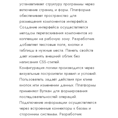
устанавливает структуру программы через
включение страниц и форм. Платформа
обеспечивает пространство для
размещения компонентов интерфейса.
Создание интерфейса осуществляется
методом перетаскивания компонентов из
коллекции на рабочую зону. Разработчик
добавляет текстовые поля, кнопки и
таблицы в нужные места. Панель свойств
даёт изменять внешний облик без
написания CSS-стилей.
Конфигурация логики производится через
визуальные построители правил и условий.
Пользователь задаёт действия при клике
кнопок или изменении данных. Платформы
применяют Вулкан для формирования
последовательностей операций.
Подключение информации осуществляется
через встроенные коннекторы к базам и
сторонним системам. Разработчик