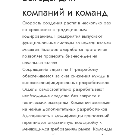
компаний и команд
Скорость создания растёт в несколько раз
по сравнению с традиционным
кодированием. Предприятия выпускают
функциональные системы за недели взамен
месяцев. Быстрое разработка прототипов
позволяет проверять бизнес-идеи на
начальных этапах.
Сокращение затрат на IT-разработку
обеспечивается за счёт снижения нужды в
высококвалифицированных разработчиках.
Отделы самостоятельно разрабатывают
необходимые средства без запроса к
техническим экспертам. Компании экономят
на найме дополнительных разработчиков.
Адаптивность в модификации приложений
гарантирует оперативную подстройку к
меняющимся требованиям рынка. Команды