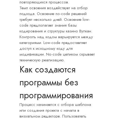
повторяющихся процессов.
Темп освоения воздействует на отбор
подхода. Освоение no-code решений
требует несколько дней. Освоение low-
code предполагает знания базы
кодирования и структуры казино Вулкан.
Контроль над кодом варьируется между
категориями. Low-code предоставляет
доступ к исходному коду для
модификации. No-code целиком скрывает
техническую реализацию.
Как создаются
программы без
программирования
Процесс начинается с отбора шаблона
или создания проекта с начала в
визуальном редакторе. Пользователь