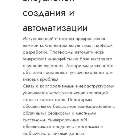
создания и
автоматизации
Искусственный интеллект превращается
важной компонентом актуальных платформ
разработки. Платформы автоматически
генерируют интерфейсы на базе текстового
описания запросов. Алгоритмы машинного
обучения предлагают лучшие варианты для
типовых проблем.
Связь с корпоративными инфраструктурами
усиливается через увеличение коллекций
готовых коннекторов. Платформы
обеспечивают бесшовное взаимодействие с
облачными сервисами и местными
системами. Универсальные API
обеспечивают соединять программы с
любыми источниками данных.