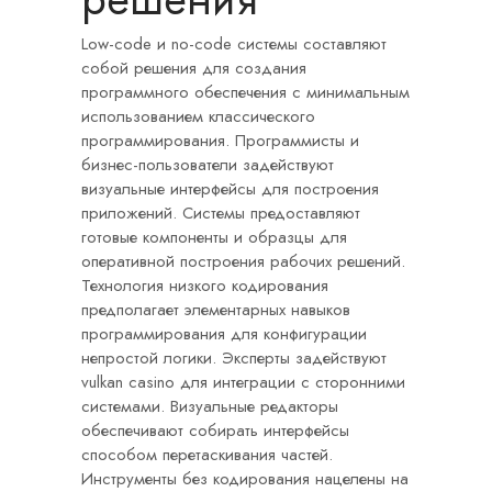
Low-code и no-code системы составляют
собой решения для создания
программного обеспечения с минимальным
использованием классического
программирования. Программисты и
бизнес-пользователи задействуют
визуальные интерфейсы для построения
приложений. Системы предоставляют
готовые компоненты и образцы для
оперативной построения рабочих решений.
Технология низкого кодирования
предполагает элементарных навыков
программирования для конфигурации
непростой логики. Эксперты задействуют
vulkan casino
для интеграции с сторонними
системами. Визуальные редакторы
обеспечивают собирать интерфейсы
способом перетаскивания частей.
Инструменты без кодирования нацелены на